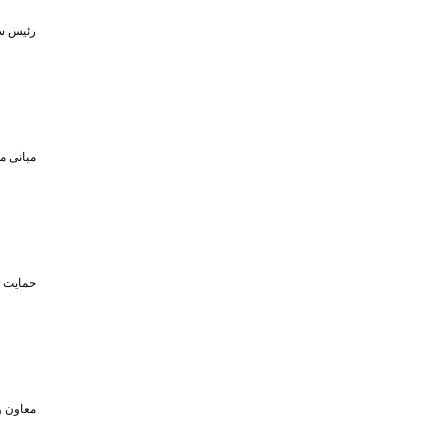
رئیس سا
مبانی م
حمایت تا سقف ۴۵۰ میلیون تومان از حضو
معاون و