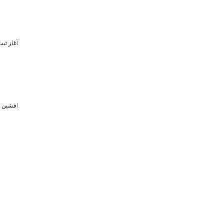
آغاز ثبت‌نام برای 
افشین خبر د