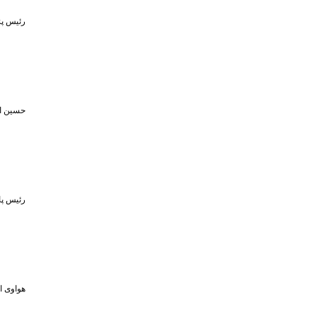
رئیس پژ
حسین اف
رئیس پا
هواوی از MPVهای لوکس و لپ‌تاپ ۷۹۸ گرمی در رویداد ۵ او