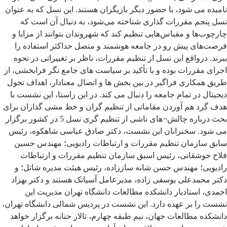
نامیده می شود، با حضور دیگر بازیگران هستند. این نسل که به عنوان
نسل پنجم مقررات گذاری شناخته می‌شود، به دنبال آن است که
چارچوب‌ها و مقیاس‌هایی تنظیم کند که شهروندان بتوانند از مزایا و
فرصت‌های پیش رو در جامعه هوشمند و متصل حداکثر استفاده را
ببرند. درواقع این نسل از تنظیم مقررات، ناظر بر تغییراتی در نحوه
اجرای مقررات بوده و با تأکید بر سیاست های جامع نگر فرابخشی، از
طریق همکاری فراگیر در بین بخش ها و اتصال معنادار، اهداف تحول
دیجیتال در تمام جامعه را دنبال می کند.
در این راستا، این نشست با
هدف گرد هم آوردن مقاماتی از تنظیم گران و خط مشی گذاران برای
بحث درباره چالش¬های ناشی از تنظیم گری نسل 5 در کشور برگزار
می شود. سخنرانان این نشست، دکتر صادق عباسی شاهکوه، رئیس
سابق سازمان تنظیم مقررات و ارتباطات رادیویی؛ مهندس حسین
فلاح جوشقانی، رئیس اسبق سازمان تنظیم مقررات و ارتباطات
رادیویی؛ مهندس حسن شانه ساززاده، رئیس هیئت مدیره شاتل؛ و
دکتر محمدعلی یوسفی زاده، مدیرعامل آسیاتک هستند و دکتر بهزاد
احمدی، استادیار دانشکده مطالعات دانشگاه تهران مدیریت این
نشست را بر عهده دارد.
این نشست در پردیس شمالی دانشگاه تهران،
دانشکده مطالعات جهان، نیم طبقه چهارم، تالار حنانه برگزار خواهد