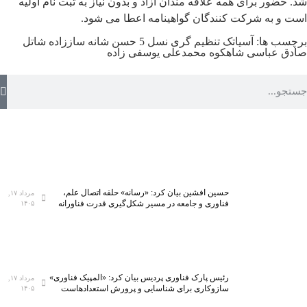
شد.
حضور برای همه علاقه مندان آزاد و بدون نیاز به ثبت نام اولیه
است و به شرکت کنندگان گواهینامه اعطا می شود.
برچسب ها:
آسیاتک
تنظیم گری نسل 5
حسن شانه ساززاده
شاتل
صادق عباسی شاهکوه
محمدعلی یوسفی زاده
حسین افشین بیان کرد: «رسانه» حلقه اتصال علم،
مرداد ۱۷,
فناوری و جامعه در مسیر شکل‌گیری قدرت فناورانه
۱۴۰۵
رئیس پارک فناوری پردیس بیان کرد: «المپیک فناوری»
مرداد ۱۷,
سازوکاری برای شناسایی و پرورش استعدادهاست
۱۴۰۵