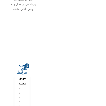
پرداختی از محل وام
وجوه اداره شده
پست
های
مرتبط
هوش
قطع
مصنو
برق
م
م
عی
یعنی
ر
ر
به
عقب‌
دا
دا
کلاس‌
ماندگ
د
د
های
ی
۱
۱