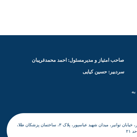
صاحب امتیاز و مدیرمسئول: احمد محمدغریبان
سردبیر: حسین کیایی
می‌کوشد به
خیابان ولیعصر، خیابان توانیر، میدان شهید عباسپور، پلاک ۳، ساختمان پزشکان طلا،
 ۲۱