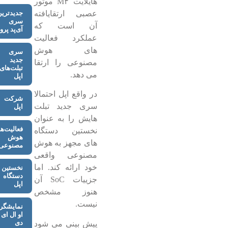
هایلایت M۴ موتور
عصبی ارتقایافته
جدیدترین
سری
آن است که
آی‌پد پرو
عملکرد فعالیت
های هوش
سری
جدید
مصنوعی را ارتقا
تبلت‌های
می دهد.
اپل
در واقع اپل احتمالا
شرکت
سری جدید تبلت
اپل
هایش را به عنوان
فعالیت‌ه
نخستین دستگاه
هوش
های مجهز به هوش
مصنوعی
مصنوعی واقعی
خود ارائه کند. اما
نخستین
دستگاه
جزییات SoC آن
اپل
هنوز مشخص
نیست.
نمایشگر
او ال ای
دی
پیش بینی می شود