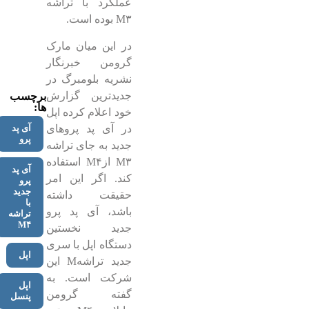
عملکرد با تراشه
M۳ بوده است.
در این میان مارک
گرومن خبرنگار
نشریه بلومبرگ در
جدیدترین گزارش
برچسب
ها:
خود اعلام کرده اپل
در آی پد پروهای
آی پد
پرو
جدید به جای تراشه
M۳ ازM۴ استفاده
آی پد
کند. اگر این امر
پرو
جدید
حقیقت داشته
با
باشد، آی پد پرو
تراشه
M۴
جدید نخستین
دستگاه اپل با سری
اپل
جدید تراشهM این
شرکت است. به
اپل
گفته گرومن
پنسل