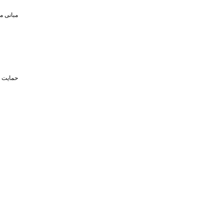
مبانی م
حمایت تا سقف ۴۵۰ میلیون تومان از حضو