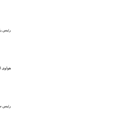
رئیس پا
هواوی از MPVهای لوکس و لپ‌تاپ ۷۹۸ گرمی در رویداد ۵ او
رئیس سا