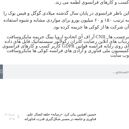
کسب و کارهای فرانسوی لطمه می زند.
این ناظر فرانسوی در پایان سال گذشته میلادی گوگل و فیس بوک را
به ترتیب ۱۵۰ و ۶۰ میلیون یورو برای مواردی مشابه و شیوه استفاده
آن شرکت ها از کوکی ها جریمه کرده بود.
برچسب ها:
CNIL
آر اف آی
اتحادیه اروپا
بینگ
جریمه مایکروسافت
ردیاب های آنلاین
رضایت کابران
رگولاتور
سیستماتیک
فایل های داده
ای روی رایانه
فرانسه
قوانین GDPR
کاربر
کسب و کارهای فرانسوی
کمیسیون ملی فناوری و آزادی های فرانسه
کوکی ها
مایکروسافت
وب سایت
حسین افشین بیان کرد: «رسانه» حلقه اتصال علم،
مرداد ۱۷,
فناوری و جامعه در مسیر شکل‌گیری قدرت فناورانه
۱۴۰۵