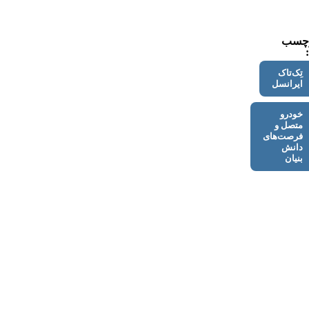
چسب
تِک‌تاک
ایرانسل
خودرو
متصل و
فرصت‌های
دانش
بنیان