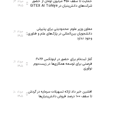
حمایت تا سقف ۴۵۰ میلیون تومان از حضور
مرداد ۱۲,
م
ز
شرکت‌های دانش‌بنیان در GITEX AI Türkiye
۱۴۰۵
ل
ا
ی
ر
ن
ک
معاون وزیر علوم: محدودیتی برای پذیرش
خ
ل
مرداد ۱۱,
دانشجویان بین‌المللی در پارک‌های علم و فناوری
۱۴۰۵
س
ا
وجود ندارد
ت
س
ی‌
ب
س
ه
آغاز ثبت‌نام برای حضور در اینوتکس ۲۰۲۶؛
مرداد ۱۱,
ا
ف
فرصتی برای توسعه همکاری‌ها در زیست‌بوم
۱۴۰۵
نوآوری
ن
ن
ا
ا
ن
و
م
ر
افشین خبر داد:ارائه تسهیلات سرمایه در گردش
مرداد ۱۰,
ی‌
ی‌
تا سقف ۱۰۰ درصد فروش دانش‌بنیان‌ها
۱۴۰۵
ش
ه
و
ا
د
ی
ن
و