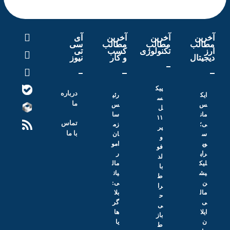
خرین
آخرین
آخرین
آی
طالب
مطالب
مطالب
سی
رز
تکنولوژی
کسب
تی
یجیتال
و کار
نیوز
پیک
درباره
ایک
رئی
س
ما
س
س
ل
مان
سا
۱۱
تماس
ی؛
زم
پر
با ما
س
ان
و
وپ
امو
فو
راپ
ر
لد
لیک
مال
با
یش
یات
ط
ن
ی:
را
مال
بلا
ح
ی
گر‌
ی
ایلا
ها
باز
ن
یا
ط