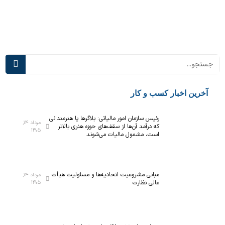
ب
ا
پ
س‌
ی
ه
ش
ا
ر
ی
ف
د
ت
ر
ه‌
س
ت
م
آخرین اخبار کسب و کار
ر
ی‌
ی
آ
رئیس سازمان امور مالیاتی: بلاگر‌ها یا هنرمندانی
ن
ی
مرداد ۱۴,
که درآمد آن‌ها از سقف‌های حوزه هنری بالاتر
۱۴۰۵
آ
د
است، مشمول مالیات می‌شوند
ز
؛
م
ت
ا
ج
مبانی مشروعیت اتحادیه‌ها و مسئولیت هیأت
مرداد ۱۴,
ی
ه
عالی نظارت
۱۴۰۵
ش
ی
گ
ز
ا
۵
ه
ه