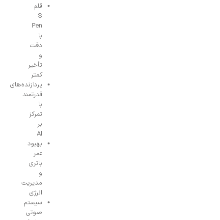
قلم
S
Pen
با
دقت
و
تأخیر
کمتر
پردازنده‌های
قدرتمند
با
تمرکز
بر
AI
بهبود
عمر
باتری
و
مدیریت
انرژی
سیستم
صوتی