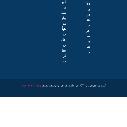
ا و
دلا
م
ر
سئ
در
ولی
هن
ت
د
هیأ
عر
ت
ض
عال
ه
ی
ش
نظ
د
ار
ت
کلیه ی حقوق برای ICT می باشد طراحی و توسعه توسط
والویرا (Walvira)