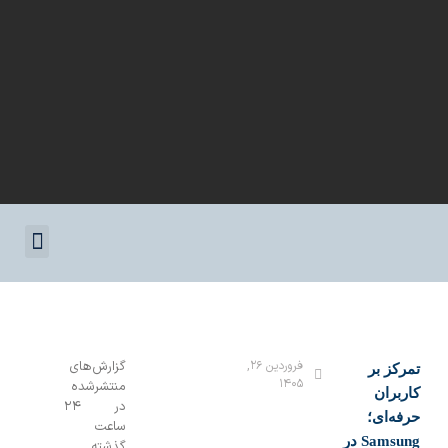
کسب و کار
پرونده ویژه
اقتصاد دیجیتال
ارز دیجیتال
فروردین ۲۶,
گزارش‌های
مرکز بر
۱۴۰۵
منتشرشده
اربران
در ۲۴
رفه‌ای؛
ساعت
Samsung در
گذشته