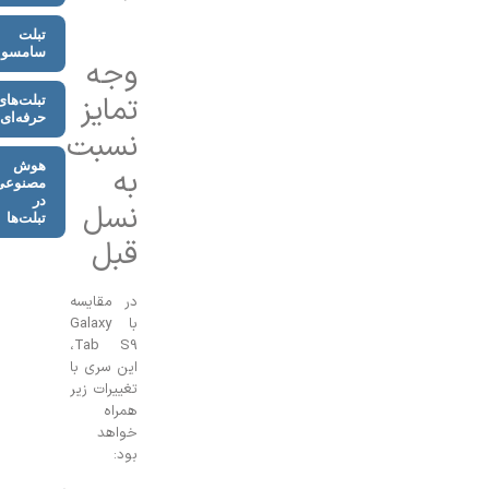
تبلت
سامسونگ
وجه
تمایز
تبلت‌های
حرفه‌ای
نسبت
هوش
به
مصنوعی
در
نسل
تبلت‌ها
قبل
در مقایسه
با Galaxy
Tab S9،
این سری با
تغییرات زیر
همراه
خواهد
بود: