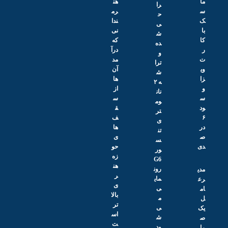
ما
هن
را
س
رم
ح
ک
ندا
ی‌
با
نی
ش
کا
که
ده
ر
درآ
و
ت
مد
ترا
وی
آن‌
ش
زا
ها
ه ۲
و
از
نان
س
س
وم
ود
ق
تر
۶
ف‌
ی
در
ها
تن
ص
ی
س
دی
حو
ور
زه
G6
هن
رون
مدی
ر
مای
رع
ی
ی
ام
بالا
م
ل
تر
ی‌
یک
اس
ش
ص
ت
ود
را