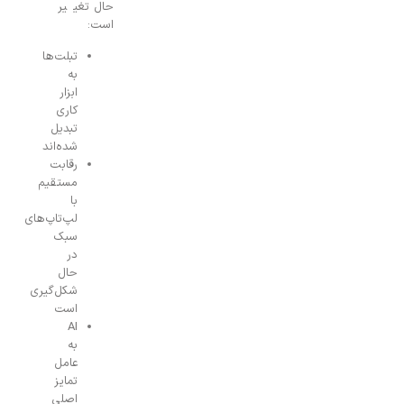
حال تغییر
است:
تبلت‌ها
به
ابزار
کاری
تبدیل
شده‌اند
رقابت
مستقیم
با
لپ‌تاپ‌های
سبک
در
حال
شکل‌گیری
است
AI
به
عامل
تمایز
اصلی