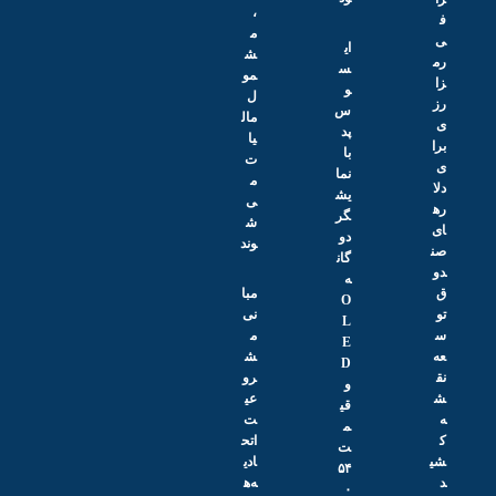
،
ف
م
ی
ای
ش
رم
س
مو
زا
و
ل
رز
س
مال
ی
پد
یا
برا
با
ت
ی
نما
م
دلا
یش
ی‌
ره
گر
ش
ای
دو
وند
صن
گان
دو
ه
ق
مبا
O
تو
نی
L
س
م
E
عه
ش
D
نق
رو
و
ش
عی
قی
ه
ت
م
ک
اتح
ت
شی
ادی
۵۴
د
ه‌ه
۰