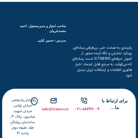
ی
ن
آ
م
صاحب امتیاز و مدیرمسئول: احمد
و
محمدغریبان
ز
سردبیر: حسین کیایی
ش
بندی به صحت خبر, بی‌طرفی رسانه‌ای,
ی
کرد تحلیلی و نگاه آینده محور, از
اصول حرفه‌ای ICTNEWS است؛ رسانه‌ای
می‌کوشد به مرجع قابل اعتماد اخبار
وری اطلاعات و ارتباطات ایران تبدیل
.
خیابان ولیعصر،
برای ارتباط با
خیابان توانیر،
ما…
info@ictnews.ir
۰۲۱-۸۸۷۷۹۰۰۴
میدان شهید
عباسپور، پلاک ۳،
ساختمان پزشکان
طلا، طبقه دوم،
واحد ۲۱