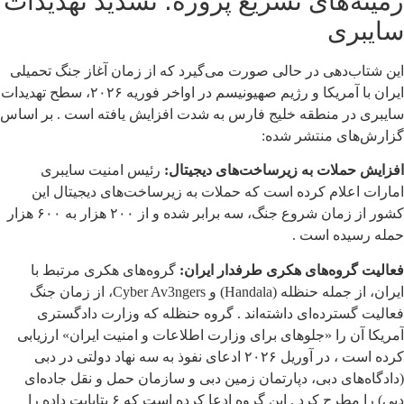
زمینه‌های تسریع پروژه؛ تشدید تهدیدات
سایبری
این شتاب‌دهی در حالی صورت می‌گیرد که از زمان آغاز جنگ تحمیلی
ایران با آمریکا و رژیم صهیونیسم در اواخر فوریه ۲۰۲۶، سطح تهدیدات
سایبری در منطقه خلیج فارس به شدت افزایش یافته است . بر اساس
گزارش‌های منتشر شده:
افزایش حملات به زیرساخت‌های دیجیتال:
رئیس امنیت سایبری
امارات اعلام کرده است که حملات به زیرساخت‌های دیجیتال این
کشور از زمان شروع جنگ، سه برابر شده و از ۲۰۰ هزار به ۶۰۰ هزار
حمله رسیده است .
فعالیت گروه‌های هکری طرفدار ایران:
گروه‌های هکری مرتبط با
ایران، از جمله حنظله (Handala) و Cyber Av3ngers، از زمان جنگ
فعالیت گسترده‌ای داشته‌اند . گروه حنظله که وزارت دادگستری
آمریکا آن را «جلوهای برای وزارت اطلاعات و امنیت ایران» ارزیابی
کرده است ، در آوریل ۲۰۲۶ ادعای نفوذ به سه نهاد دولتی در دبی
(دادگاه‌های دبی، دپارتمان زمین دبی و سازمان حمل و نقل جاده‌ای
دبی) را مطرح کرد . این گروه ادعا کرده است که ۶ پتابایت داده را