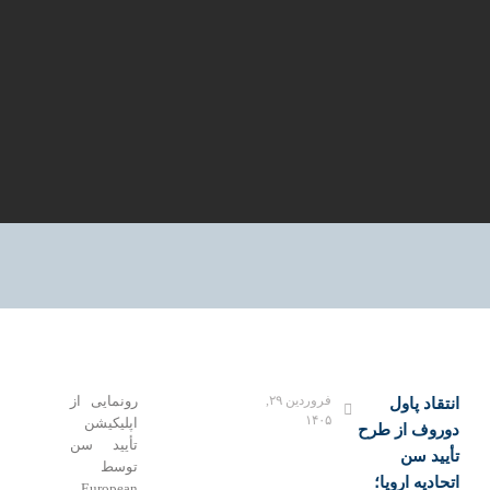
فروردین ۲۹,
رونمایی از
انتقاد پاول
۱۴۰۵
اپلیکیشن
دوروف از طرح
تأیید سن
تأیید سن
توسط
اتحادیه اروپا؛
European