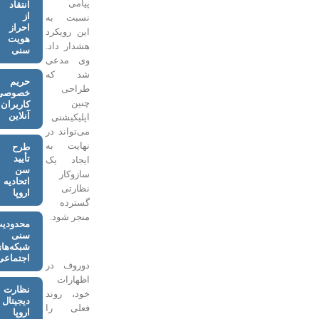
پیامی
انتقاد
از
نسبت به
احراز
این رویکرد
هویت
هشدار داد.
سنی
وی مدعی
شد که
حریم
طراحی
خصوصی
چنین
کاربران
آنلاین
اپلیکیشنی
می‌تواند در
نهایت به
طرح
تأیید
ایجاد یک
سن
سازوکار
اتحادیه
نظارتی
اروپا
گسترده
منجر شود.
محدودیت
سنی
شبکه‌های
اجتماعی
دوروف در
اظهارات
نظارت
خود، روند
دیجیتال
فعلی را
اروپا