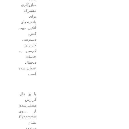
سازوکاری
مشترک
برای
پلتفرم‌های
آنلاین جهت
کنترل
دسترسی
کاربران
کم‌سن به
خدمات
دیجیتال
عنوان شده
است.
با این حال،
گزارش
منتشرشده
از سوی
Cybernews
نشان
می‌دهد