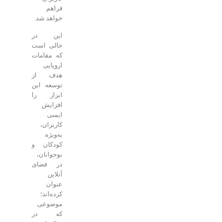
فراهم
خواهد شد.
این در
حالی است
که مقامات
اروپایی
هدف از
توسعه این
ابزار را
افزایش
ایمنی
کاربران،
به‌ویژه
کودکان و
نوجوانان،
در فضای
آنلاین
عنوان
کرده‌اند؛
موضوعی
که در