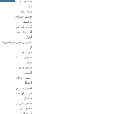
به‌صورت
یک
سناریوی
چندمرحله‌ای
توصیف
کرده که در
آن ابتدا یک
ابزار
«حریم‌خصوصی‌محور»
ارائه
می‌شود،
سپس با
بروز
ضعف‌های
امنیتی،
زمینه برای
اعمال
تغییرات و
در نهایت
کاهش
سطح حریم
خصوصی
کاربران