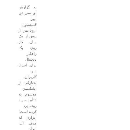
به گزارش
آی سی تی
نیوز
کمیسیون
اروپا پس از
بیش از یک
سال کار
روی یک
راهکار
دیجیتال
برای احراز
سن
کاربران،
به‌تازگی از
اپلیکیشن
موسوم به
«تأیید سن»
رونمایی
کرده است؛
ابزاری که
هدف آن،
ایجاد