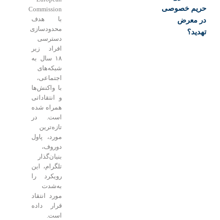
حریم خصوصی
Commission
با هدف
در معرض
محدودسازی
تهدید؟
دسترسی
افراد زیر
۱۸ سال به
شبکه‌های
اجتماعی،
با واکنش‌ها
و انتقاداتی
همراه شده
است. در
تازه‌ترین
مورد، پاول
دوروف،
بنیان‌گذار
تلگرام، این
رویکرد را
به‌شدت
مورد انتقاد
قرار داده
است.