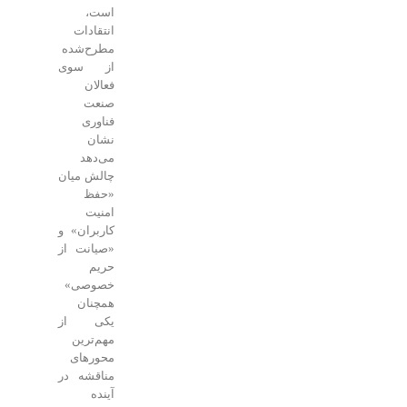
است،
انتقادات
مطرح‌شده
از سوی
فعالان
صنعت
فناوری
نشان
می‌دهد
چالش میان
«حفظ
امنیت
کاربران» و
«صیانت از
حریم
خصوصی»
همچنان
یکی از
مهم‌ترین
محورهای
مناقشه در
آینده