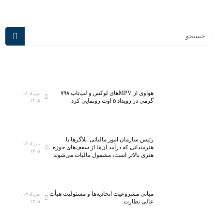
ش
ا
ر
ی
ف
د
ت
ر
ه‌
س
ت
م
ر
ی‌
ی
آ
ن
ی
هواوی از MPVهای لوکس و لپ‌تاپ ۷۹۸
مرداد ۱۶,
گرمی در رویداد ۵ اوت رونمایی کرد
۱۴۰۵
آ
د
ز
؛
م
ت
ا
ج
رئیس سازمان امور مالیاتی: بلاگر‌ها یا
مرداد ۱۴,
ی
ه
هنرمندانی که درآمد آن‌ها از سقف‌های حوزه
۱۴۰۵
هنری بالاتر است، مشمول مالیات می‌شوند
ش
ی
گ
ز
ا
۵
ه
ه
مبانی مشروعیت اتحادیه‌ها و مسئولیت هیأت
مرداد ۱۴,
م
ز
عالی نظارت
۱۴۰۵
ل
ا