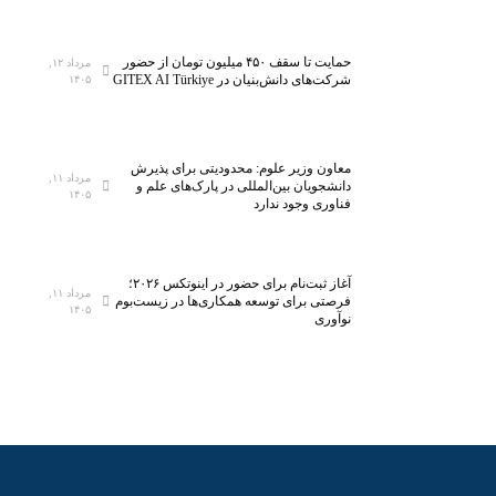
ی
ر
ن
ک
خ
ل
حمایت تا سقف ۴۵۰ میلیون تومان از حضور
مرداد ۱۲,
شرکت‌های دانش‌بنیان در GITEX AI Türkiye
۱۴۰۵
س
ا
ت
س
ی‌
ب
س
ه
معاون وزیر علوم: محدودیتی برای پذیرش
ا
ف
مرداد ۱۱,
دانشجویان بین‌المللی در پارک‌های علم و
۱۴۰۵
ن
ن
فناوری وجود ندارد
ا
ا
ن
و
م
ر
آغاز ثبت‌نام برای حضور در اینوتکس ۲۰۲۶؛
مرداد ۱۱,
ی‌
ی‌
فرصتی برای توسعه همکاری‌ها در زیست‌بوم
۱۴۰۵
نوآوری
ش
ه
و
ا
د
ی
ن
و
ی
ن
آ