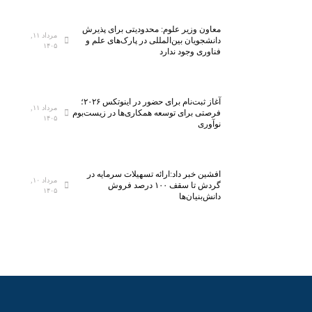
ر
ا
ک
ی
معاون وزیر علوم: محدودیتی برای پذیرش
ل
ا
مرداد ۱۱,
دانشجویان بین‌المللی در پارک‌های علم و
۱۴۰۵
ا
ق
فناوری وجود ندارد
س
ت
ب
ص
ه
ا
آغاز ثبت‌نام برای حضور در اینوتکس ۲۰۲۶؛
ف
د
مرداد ۱۱,
فرصتی برای توسعه همکاری‌ها در زیست‌بوم
۱۴۰۵
ن
ی
نوآوری
ا
و
ر
افشین خبر داد:ارائه تسهیلات سرمایه در
مرداد ۱۰,
ی‌
گردش تا سقف ۱۰۰ درصد فروش
۱۴۰۵
دانش‌بنیان‌ها
ه
ا
ی
ن
و
ی
ن
آ