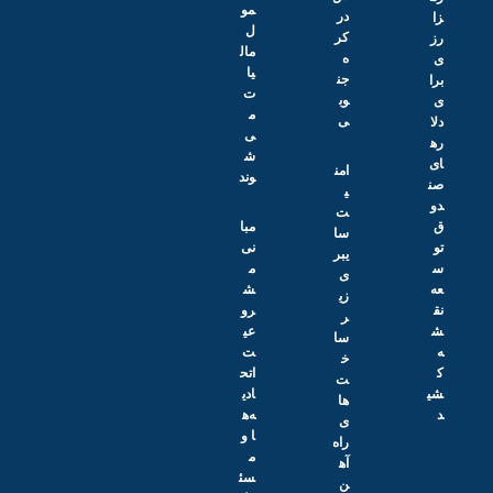
مو
در
زا
ل
کر
رز
مال
ه
ی
یا
جن
برا
ت
وب
ی
م
ی
دلا
ی‌
ره
ش
ای
امن
وند
صن
ی
دو
ت
ق
مبا
سا
تو
نی
یبر
س
م
ی
عه
ش
زی
نق
رو
ر
ش
عی
سا
ه
ت
خ
ک
اتح
ت‌
شی
ادی
ها
د
ه‌ه
ی
ا و
راه‌
م
آه
سئ
ن