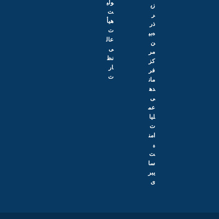
ولی
زی
ت
ر
هیأ
ذر
ت
ه‌بی
عال
ن
ی
مر
نظ
کز
ار
فر
ت
مان
ده
ی
عم
لیا
ت
امن
ی
ت
سا
یبر
ی