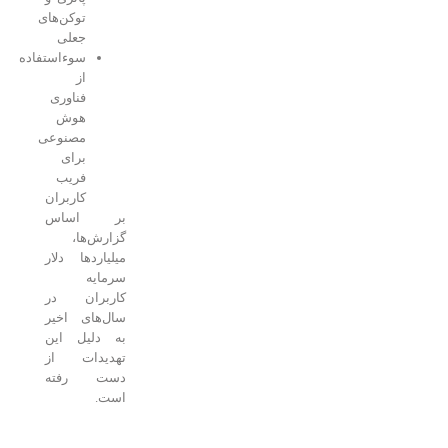
توکن‌های
جعلی
سوءاستفاده
از
فناوری
هوش
مصنوعی
برای
فریب
کاربران
بر اساس
گزارش‌ها،
میلیاردها دلار
سرمایه
کاربران در
سال‌های اخیر
به دلیل این
تهدیدات از
دست رفته
است.