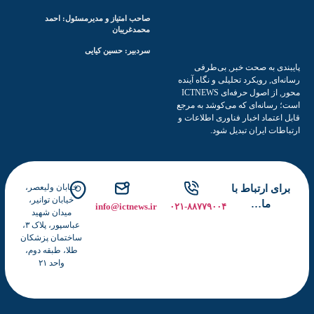
م
صاحب امتیاز و مدیرمسئول: احمد
و
محمدغریبان
ز
سردبیر: حسین کیایی
ش
دی به صحت خبر, بی‌طرفی
ی
‌ای, رویکرد تحلیلی و نگاه آینده
محور, از اصول حرفه‌ای ICTNEWS
رسانه‌ای که می‌کوشد به مرجع
اعتماد اخبار فناوری اطلاعات و
طات ایران تبدیل شود.
خیابان ولیعصر،
ای ارتباط با
خیابان توانیر،
ما…
info@ictnews.ir
۰۲۱-۸۸۷۷۹۰۰۴
میدان شهید
عباسپور، پلاک ۳،
ساختمان پزشکان
طلا، طبقه دوم،
واحد ۲۱