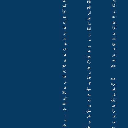
با
نی
Fli
کا
که
p8
ر
درآ
از
ت
مد
فر
وی
آن‌
دا
زا
ها
آغا
و
از
ز
س
س
م
ود
ق
ی‌
۶
ف‌
ش
در
ها
ود؛
ص
ی
رک
دی
حو
ور
زه
د
هن
۱.۴
مدی
ر
۴
رع
ی
میل
ام
بالا
یو
ل
تر
ن
یک
اس
پی
ص
ت
ش‌
را
،
فر
ف
م
و
ی
ش
ش
رم