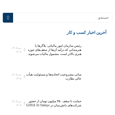
ا
د
ی
گ
د
ی
ر
ب
س
ر
م
ن
رین اخبار کسب و کار
ی‌
ا
آ
م
رئیس سازمان امور مالیاتی: بلاگر‌ها یا
ی
ه‌
مرداد ۱۴,
هنرمندانی که درآمد آن‌ها از سقف‌های حوزه
۱۴۰۵
د
ر
هنری بالاتر است، مشمول مالیات می‌شوند
؛
ی
ت
ز
ج
ی
مبانی مشروعیت اتحادیه‌ها و مسئولیت هیأت
مرداد ۱۴,
ه
ا
عالی نظارت
۱۴۰۵
ی
ز
ز
ن
۵
ی
ه
ا
حمایت تا سقف ۴۵۰ میلیون تومان از حضور
مرداد ۱۲,
ز
ز
شرکت‌های دانش‌بنیان در GITEX AI Türkiye
۱۴۰۵
ا
ه