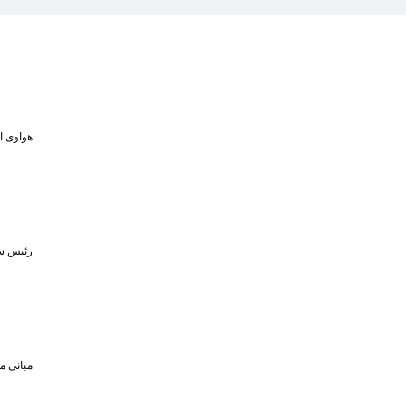
هواوی از MPVهای لوکس و لپ‌تاپ ۷۹۸ گرمی در رویداد ۵ او
رئیس سا
مبانی م