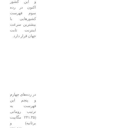
و این کشور
اکنون در رده
سوم فهرست
کشورهایی با
بیشترین سرعت
اینترنت ثابت
جهان قرار دارد.
در رده‌های چهارم
و پنجم این
فهرست به
ترتیب رومانی
(۲۴۱.۳۵ مگابیت
برثانیه) و