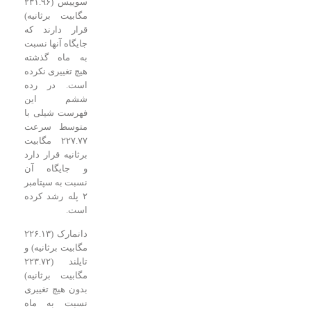
سوییس (۲۳۱.۹۶
مگابیت برثانیه)
قرار دارند که
جایگاه آنها نسبت
به ماه گذشته
هیچ تغییری نکرده
است. در رده
ششم این
فهرست شیلی با
متوسط سرعت
۲۲۷.۷۷ مگابیت
برثانیه قرار دارد
و جایگاه آن
نسبت به سپتامبر
۲ پله رشد کرده
است.
دانمارک (۲۲۶.۱۳
مگابیت برثانیه) و
تایلند (۲۲۳.۷۲
مگابیت برثانیه)
بدون هیچ تغییری
نسبت به ماه