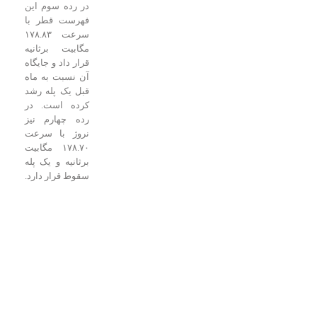
در رده سوم این
فهرست قطر با
سرعت ۱۷۸.۸۳
مگابیت برثانیه
قرار داد و جایگاه
آن نسبت به ماه
قبل یک پله رشد
کرده است. در
رده چهارم نیز
نروژ با سرعت
۱۷۸.۷۰ مگابیت
برثانیه و یک پله
سقوط قرار دارد.