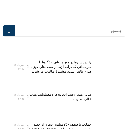
س‌
ا
ه
ن
ا
د
ی
گ
د
ی
ر
ب
س
ر
م
ن
ی‌
ا
آ
م
رئیس سازمان امور مالیاتی: بلاگر‌ها یا
ی
ه‌
مرداد ۱۴,
هنرمندانی که درآمد آن‌ها از سقف‌های حوزه
۱۴۰۵
د
ر
هنری بالاتر است، مشمول مالیات می‌شوند
؛
ی
ت
ز
ج
ی
مبانی مشروعیت اتحادیه‌ها و مسئولیت هیأت
مرداد ۱۴,
ه
ا
عالی نظارت
۱۴۰۵
ی
ز
ز
ن
۵
ی
ه
ا
حمایت تا سقف ۴۵۰ میلیون تومان از حضور
مرداد ۱۲,
ز
ز
شرکت‌های دانش‌بنیان در GITEX AI Türkiye
۱۴۰۵