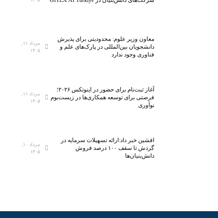
ا
ه
ر
ا
ک
ی
معاون وزیر علوم: محدودیتی برای پذیرش
ل
ا
مرداد ۱۱,
دانشجویان بین‌المللی در پارک‌های علم و
۱۴۰۵
ا
ق
فناوری وجود ندارد
س
ت
ب
ص
ه
ا
آغاز ثبت‌نام برای حضور در اینوتکس ۲۰۲۶؛
ف
د
مرداد ۱۱,
فرصتی برای توسعه همکاری‌ها در زیست‌بوم
۱۴۰۵
ن
ی
نوآوری
ا
و
ر
افشین خبر داد:ارائه تسهیلات سرمایه در
مرداد ۱۰,
ی‌
گردش تا سقف ۱۰۰ درصد فروش
۱۴۰۵
دانش‌بنیان‌ها
ه
ا
ی
ن
و
ی