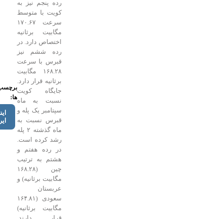
رده پنجم نیز به
کویت با متوسط
سرعت ۱۷۰.۶۷
مگابیت برثانیه
اختصاص دارد. در
رده ششم نیز
قبرس با سرعت
۱۶۸.۲۸ مگابیت
برثانیه قرار دارد.
برچسب
جایگاه کویت
ها:
نسبت به ماه
سپتامبر یک پله و
اینترنت
قبرس نسبت به
ایران
ماه گذشته ۲ پله
رشد کرده است.
در رده هفتم و
هشتم به ترتیب
چین (۱۶۸.۲۸
مگابیت برثانیه) و
عربستان
سعودی (۱۶۴.۸۱
مگابیت برثانیه)
قرار دارند.