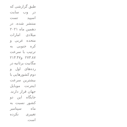
طبق گزارشی که
در وب سایت
اسپید تست
منتشر شده، در
دهمین ماه ۲۰۲۱
میلادی امارات
متحده عربی و
کره جنوبی به
ترتیب با سرعت
۲۷۳.۸۷ و۲۱۴.۴۷
مگابیت برثانیه در
رده‌های اول و
دوم کشورهایی با
بیشترین سرعت
اینترنت موبایل
جهان قرار دارند.
جایگاه این دو
کشور نسبت به
ماه سپتامبر
تغییری نکرده
است.