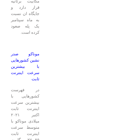
مگابیت برثانیه
قرار دارد و
جایگاه ان نسبت
به ماه سپتامبر
یک پله صعود
کرده است.
موناکو صدر
نشین کشورهایی
با بیشترین
سرعت اینترنت
ثابت
در فهرست
کشورهایی با
بیشترین سرعت
اینترنت ثابت
اکتبر ۲۰۲۱
میلادی موناکو با
متوسط سرعت
اینترنت ثابت
۲۷۰.۲۵ مگابیت