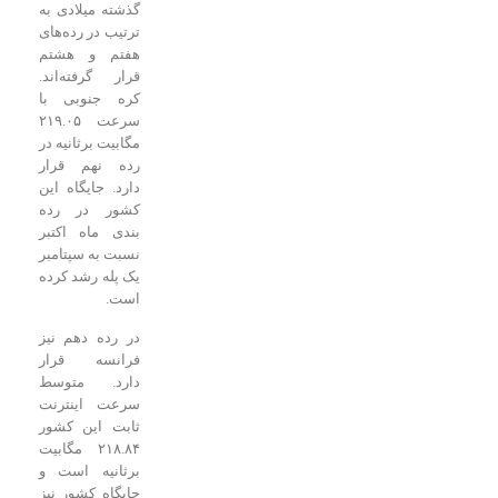
گذشته میلادی به
ترتیب در رده‌های
هفتم و هشتم
قرار گرفته‌اند.
کره جنوبی با
سرعت ۲۱۹.۰۵
مگابیت برثانیه در
رده نهم قرار
دارد. جایگاه این
کشور در رده
بندی ماه اکتبر
نسبت به سپتامبر
یک پله رشد کرده
است.
در رده دهم نیز
فرانسه قرار
دارد. متوسط
سرعت اینترنت
ثابت این کشور
۲۱۸.۸۴ مگابیت
برثانیه است و
جایگاه کشور نیز