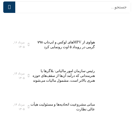
ف
د
ت
ر
ه‌
س
ت
م
ر
ی‌
ی
آ
ن
ی
هواوی از MPVهای لوکس و لپ‌تاپ ۷۹۸
مرداد ۱۶,
گرمی در رویداد ۵ اوت رونمایی کرد
۱۴۰۵
آ
د
ز
؛
م
ت
ا
ج
رئیس سازمان امور مالیاتی: بلاگر‌ها یا
مرداد ۱۴,
ی
ه
هنرمندانی که درآمد آن‌ها از سقف‌های حوزه
۱۴۰۵
هنری بالاتر است، مشمول مالیات می‌شوند
ش
ی
گ
ز
ا
۵
ه
ه
مبانی مشروعیت اتحادیه‌ها و مسئولیت هیأت
مرداد ۱۴,
م
ز
عالی نظارت
۱۴۰۵
ل
ا
ی
ر
ن
ک