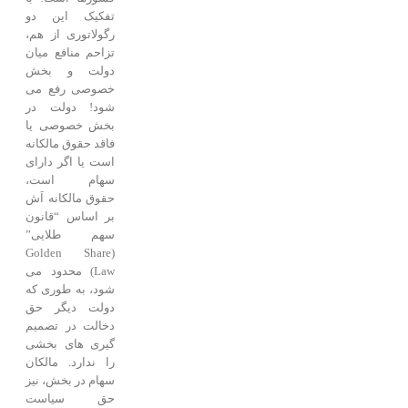
تفکیک این دو
رگولاتوری از هم،
تزاحم منافع میان
دولت و بخش
خصوصی رفع می
شود! دولت در
بخش خصوصی یا
فاقد حقوق مالکانه
است یا اگر دارای
سهام است،
حقوق مالکانه اَش
بر اساس “قانون
سهم طلایی”
(Golden Share
Law) محدود می
شود، به طوری که
دولت دیگر حق
دخالت در تصمیم
گیری های بخشی
را ندارد. مالکان
سهام در بخش، نیز
حق سیاست