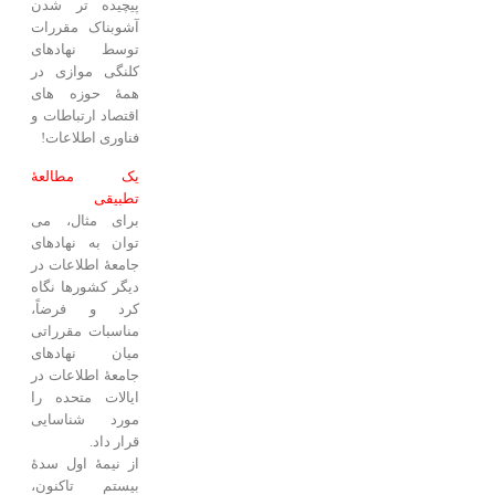
پیچیده تر شدن
آشوبناک مقررات
توسط نهادهای
کلنگی موازی در
همۀ حوزه های
اقتصاد ارتباطات و
فناوری اطلاعات!
یک مطالعۀ
تطبیقی
برای مثال، می
توان به نهادهای
جامعۀ اطلاعات در
دیگر کشورها نگاه
کرد و فرضاً،
مناسبات مقرراتی
میان نهادهای
جامعۀ اطلاعات در
ایالات متحده را
مورد شناسایی
قرار داد.
از نیمۀ اول سدۀ
بیستم تاکنون،