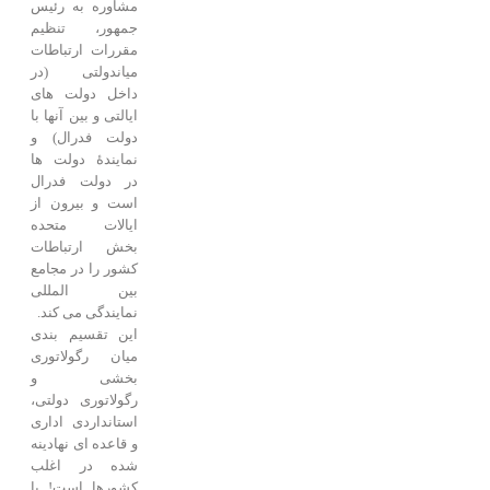
مشاوره به رئیس
جمهور، تنظیم
مقررات ارتباطات
میاندولتی (در
داخل دولت های
ایالتی و بین آنها با
دولت فدرال) و
نمایندۀ دولت ها
در دولت فدرال
است و بیرون از
ایالات متحده
بخش ارتباطات
کشور را در مجامع
بین المللی
نمایندگی می کند.
این تقسیم بندی
میان رگولاتوری
بخشی و
رگولاتوری دولتی،
استانداردی اداری
و قاعده ای نهادینه
شده در اغلب
کشورها است! با