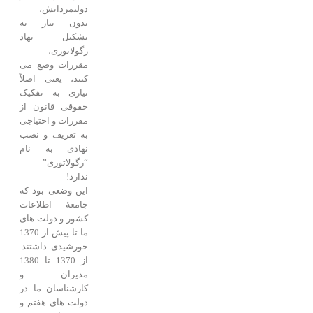
دولتمردانش،
بدون نیاز به
تشکیل نهاد
رگولاتوری،
مقررات وضع می
کنند، یعنی اصلاً
نیازی به تفکیک
حقوقی قانون از
مقررات و احتیاجی
به تعریف و نصب
نهادی به نام
“رگولاتوری”
ندارد!
این وضعی بود که
جامعۀ اطلاعات
کشور و دولت های
ما تا پیش از 1370
خورشیدی داشتند.
از 1370 تا 1380
مدیران و
کارشناسان ما در
دولت های هفتم و