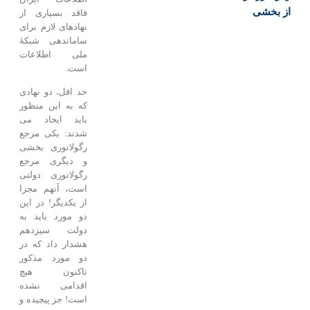
از بخشی
فاقد بسیاری از
نهادهای لازم برای
ساماندهی شبکۀ
ملی اطلاعات
است.
حد اقل، دو نهادی
که به این منظور
باید ایجاد می
شدند: یکی مرجع
رگولاتوری بخشی
و دیگری مرجع
رگولاتوری دولتی
است، آنهم مجزا
از یکدیگر! در این
دو مورد باید به
دولت سیزدهم
هشدار داد که در
دو مورد مذکور
تاکنون هیچ
اقدامی نشده
است! جز پیچیده و