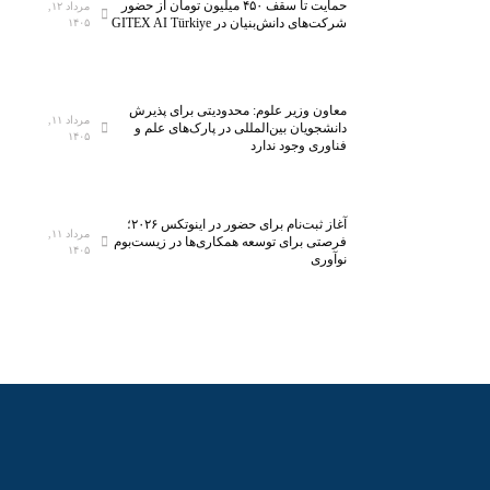
خ
ل
حمایت تا سقف ۴۵۰ میلیون تومان از حضور
مرداد ۱۲,
شرکت‌های دانش‌بنیان در GITEX AI Türkiye
۱۴۰۵
س
ا
ت
س
ی‌
ب
س
ه
معاون وزیر علوم: محدودیتی برای پذیرش
ا
ف
مرداد ۱۱,
دانشجویان بین‌المللی در پارک‌های علم و
۱۴۰۵
ن
ن
فناوری وجود ندارد
ا
ا
ن
و
م
ر
آغاز ثبت‌نام برای حضور در اینوتکس ۲۰۲۶؛
مرداد ۱۱,
ی‌
ی‌
فرصتی برای توسعه همکاری‌ها در زیست‌بوم
۱۴۰۵
نوآوری
ش
ه
و
ا
د
ی
ن
و
ی
ن
آ
م
و