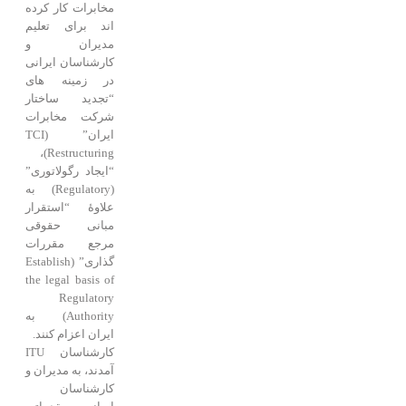
مخابرات کار کرده
اند برای تعلیم
مدیران و
کارشناسان ایرانی
در زمینه های
“تجدید ساختار
شرکت مخابرات
ایران” (TCI
Restructuring)،
“ایجاد رگولاتوری”
(Regulatory) به
علاوۀ “استقرار
مبانی حقوقی
مرجع مقررات
گذاری” (Establish
the legal basis of
Regulatory
Authority) به
ایران اعزام کنند.
کارشناسان ITU
آمدند، به مدیران و
کارشناسان