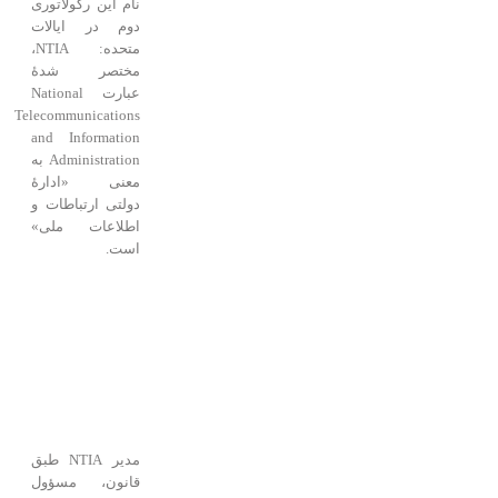
نام این رگولاتوری
دوم در ایالات
متحده: NTIA،
مختصر شدۀ
عبارت National
Telecommunications
and Information
Administration به
معنی «ادارۀ
دولتی ارتباطات و
اطلاعات ملی»
است.
مدیر NTIA طبق
قانون، مسؤول