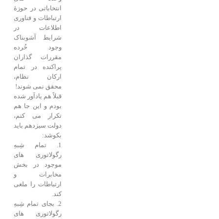
انتخاباتی در حوزۀ
ارتباطات و فناوری
اطلاعات در
شرایط آشوبناک
وجود خُرده
مقررات گذاران
پراکنده در تمام
ارکان نظام،
محقق نمی شوند!
قبلاً هم یادآور شده
بودم و این جا هم
تکرار می کنم،
دولت سیزدهم باید
بکوشد:
1. تمام شِبهِ
رگولاتوری های
موجود در بخش
مخابرات و
ارتباطات را ملغی
کند.
2. بجای تمام شِبهِ
رگولاتوری های