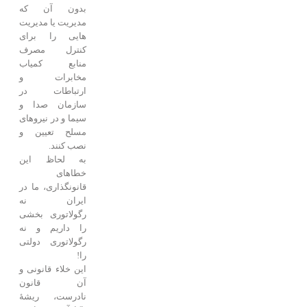
بدون آن که
مدیریت یا مدیریت
هایی را برای
کنترل مصرف
منابع کمیاب
مخابرات و
ارتباطات در
سازمان صدا و
سیما و در نیروهای
مسلح تعیین و
نصب کنند.
به لحاظ این
خطاهای
قانونگذاری، ما در
ایران نه
رگولاتوری بخشی
را داریم و نه
رگولاتوری دولتی
را!
این خلاء قانونی و
آن قانون
نادرست، ریشۀ