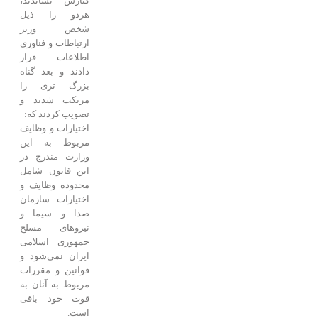
کنارش نشاندند،
هردو را ذیل
شخص وزیر
ارتباطات و فناوری
اطلاعات قرار
دادند و بعد گناه
بزرگ تری را
مرتکب شدند و
تصویب کردند که:
اختیارات و وظایف
مربوط به این
وزارت مندرج در
این قانون شامل
محدوده وظایف و
اختیارات سازمان
صدا و سیما و
نیروهای مسلح
جمهوری اسلامی
ایران نمی‌شود و
قوانین و مقررات
مربوط به آنان به
قوت خود باقی
است.