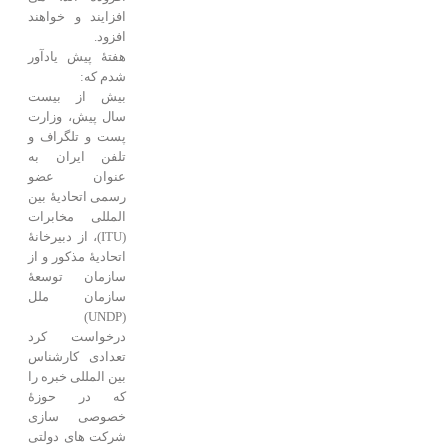
افزایند و خواهند
افزود.
هفتۀ پیش یادآور
شدم که:
بیش از بیست
سال پیش، وزارت
پست و تلگراف و
تلفن ایران به
عنوان عضو
رسمی اتحادیۀ بین
المللی مخابرات
(ITU)، از دبیرخانۀ
اتحادیۀ مذکور و از
سازمان توسعۀ
سازمان ملل
(UNDP)
درخواست کرد
تعدادی کارشناس
بین المللی خبره را
که در حوزۀ
خصوصی سازی
شرکت های دولتی