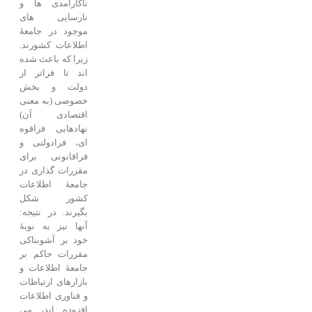
ناکارآمدی ها و
نارسایی های
موجود در جامعۀ
اطلاعات کشورند.
زیرا که باعث شده
اند تا فراتر از
دولت و بخش
خصوصی (به معنی
اقتصادی آن)
نهادهایی فراقوه
ای، فرادولتی و
فراقانونی برای
مقررات گذاری در
جامعۀ اطلاعات
کشور شکل
بگیرند. در نتیجه:
آنها نیز به نوبۀ
خود بر آشوبناکی
مقررات حاکم بر
جامعۀ اطلاعات و
بازارهای ارتباطات
و فناوری اطلاعات
افزوده اند، می