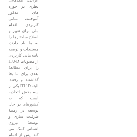
ایرانی، مقدماتی
نظری در حوزه
های مذکور
آموختند، مبانی
کاربردی اقدام
ملی برای تغییر و
اصلاح ساختارها را
به ما یاد دادند،
مستندات و توصیه
نامه هایی کاربردی
از مصوبات ITU-D
را برای مطالعۀ
بعدی برای ما بجا
گذاشتند و رفتند.
البته ITU-D یکی از
سه بخش اتحادیه
است که به
کشورهای در حال
توسعه در زمینۀ
ظرفیت سازی و
توسعۀ نیروی
انسانی کمک می
کند. پس از اتمام