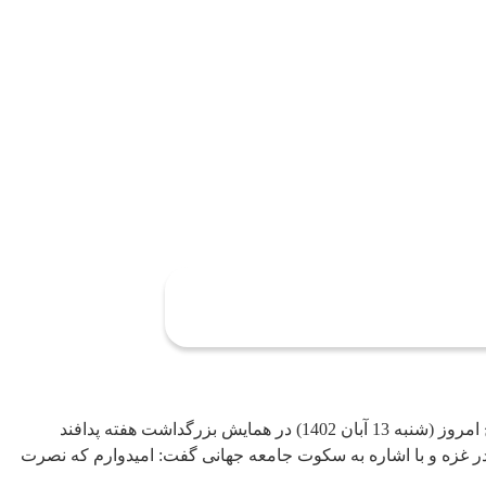
به گزارش مرکز روابط عمومی و اطلاع‌رسانی وزارت ارتباطات و فناوری اطلاعات، عیسی زارع پور، وزیر ارتباطات و فناوری اطلاعات صبح امروز (شنبه 13 آبان 1402) در همایش بزرگداشت هفته پدافند
 غزه و با اشاره به سکوت جامعه جهانی گفت: امیدوارم که نصرت