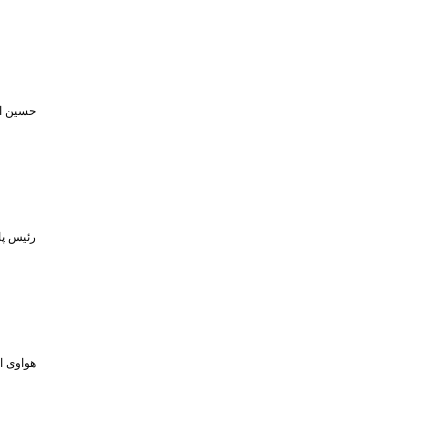
حسین اف
رئیس پا
هواوی از MPVهای لوکس و لپ‌تاپ ۷۹۸ گرمی در رویداد ۵ او