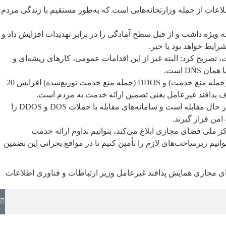
اعات از جمله وزارتخانه‌هایی است که به‌طور مستقیم با زندگی مردم
جه ویژه داشت و از قبل سطح آمادگی را در برابر تهدیدات افزایش داد و
ایط خواهد بود یا خیر.
 تصریح کرد: البته غیر از این اقدامات عمومی، کارهای ریشه‌ای و
DN است.
وی با اشاره به تلاش مستمر دشمن برای آسیب رساندن به زیرساختهای ارتباطی کشور گفت: در یک سال گذشته حجم حملات سایبری DOS (حمله‌ منع خدمت) و DDOS (حمله‌‌ منع خدمت توزیع‌شده) افزایش 20
 پدافند غیرعامل یعنی تضمین ارائه خدمت به مردم است.
وی افزود: مقابله با این سطح و این حجم از حملات تدابیر ویژه‌ای می‌طلبد که در همین راستا شرکت ارتباطات زیرساخت به‌صورت لحظه‌ای در حال مقابله است و سامانه‌های مقابله با حملات DOS و DDOS را
من قرار گیرند.
ز ملی فضای مجازی ابلاغ می‌کند، بتوانیم تداوم ارائه خدمت
انیم زیرساخت‌های لازم را تأمین کنیم تا در مواقع بحرانی این تضمین
ی مجازی
همایش پدافند غیرعامل
وزیر ارتباطات و فناوری اطلاعات