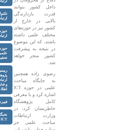
ارتبا
داخل کشور بتوانند
قدرت بازدارندگی
تکنول
ارتبا
بالایی در خارج از
کشور نیز در حوزه‌های
حوزه
مختلف علمی داشته
ارتبا
باشند، که این موضوع
در نتیجه به پیشرفت
حوزه‌
علمی
کشور منجر خواهد
تحقیق
شد.
رییس
رضوی زاده همچنین
پژوه
ارتبا
به جایگاه مباحث
و فنا
علمی در حوزه ICT
اطلا
اشاره کرد و با معرفی
کامل پژوهشگاه
فیبرن
خاطرنشان کرد: در
نخبگا
وزارت ارتباطات
ICT
مباحث علمی جز
موارد جدایی ناپذیر این