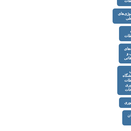
طات
وژی‌های
طی
طات
های
 و
اتی
شگاه
طات
وری
عات
وری
ن