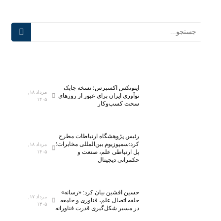
اینوتکس اکسپرس؛ نسخه چابک
مرداد ۱۸,
نوآوری ایران برای عبور از روزهای
۱۴۰۵
سخت کسب‌وکار
رئیس پژوهشگاه ارتباطات مطرح
کرد:سمپوزیوم بین‌المللی مخابرات؛
مرداد ۱۸,
پل ارتباطی علم، صنعت و
۱۴۰۵
حکمرانی دیجیتال
حسین افشین بیان کرد: «رسانه»
مرداد ۱۷,
حلقه اتصال علم، فناوری و جامعه
۱۴۰۵
در مسیر شکل‌گیری قدرت فناورانه