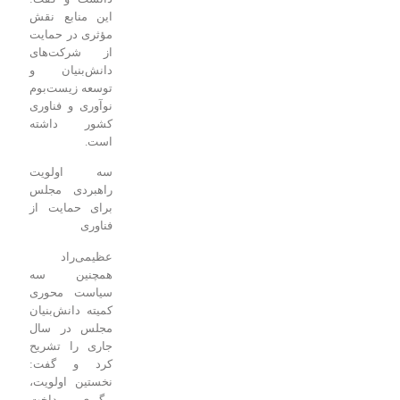
این منابع نقش
مؤثری در حمایت
از شرکت‌های
دانش‌بنیان و
توسعه زیست‌بوم
نوآوری و فناوری
کشور داشته
است.
سه اولویت
راهبردی مجلس
برای حمایت از
فناوری
عظیمی‌راد
همچنین سه
سیاست محوری
کمیته دانش‌بنیان
مجلس در سال
جاری را تشریح
کرد و گفت:
نخستین اولویت،
پیگیری پرداخت