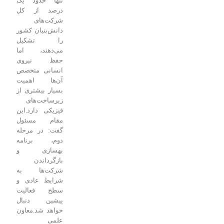
تنها حدود یک
درصد از کل
شرکت‌های
دانش‌بنیان کشور
را تشکیل
می‌دهند، اما
حفظ نیروی
انسانی متخصص
آن‌ها اهمیت
بسیار بیشتری از
زیرساخت‌های
فیزیکی دارد.
این
مقام مسئول
گفت: در مرحله
دوم، برنامه
بهسازی و
بازگرداندن
شرکت‌ها به
شرایط عادی و
سطح فعالیت
پیشین دنبال
خواهد شد.
معاون
علمی