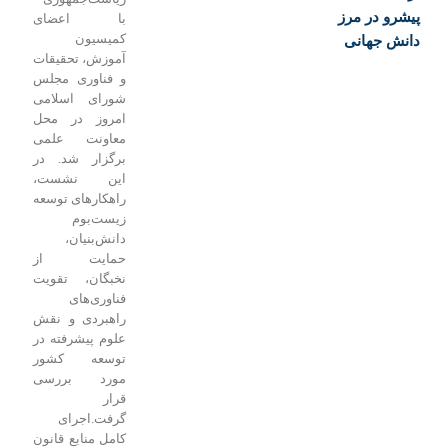
در مرز
با اعضای
کمیسیون
جهانی
آموزش، تحقیقات
و فناوری مجلس
شورای اسلامی
امروز در محل
معاونت علمی
برگزار شد. در
این نشست،
راهکارهای توسعه
زیست‌بوم
دانش‌بنیان،
حمایت از
نخبگان، تقویت
فناوری‌های
راهبردی و نقش
علوم پیشرفته در
توسعه کشور
مورد بررسی
قرار
گرفت.
اجرای
کامل منابع قانون