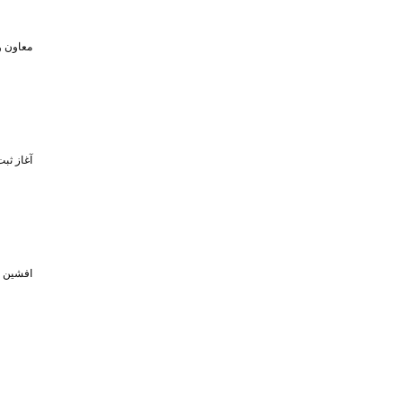
معاون و
آغاز ثبت‌نام برای 
افشین خبر د