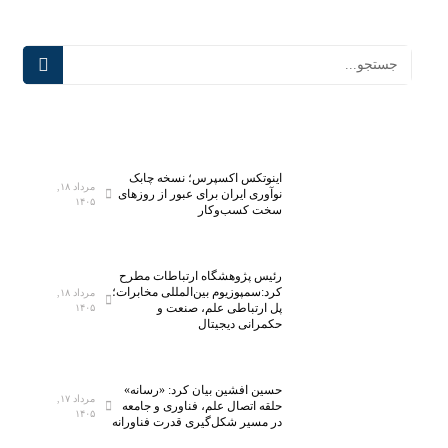
اینوتکس اکسپرس؛ نسخه چابک
مرداد ۱۸,
نوآوری ایران برای عبور از روزهای
۱۴۰۵
سخت کسب‌وکار
رئیس پژوهشگاه ارتباطات مطرح
کرد:سمپوزیوم بین‌المللی مخابرات؛
مرداد ۱۸,
پل ارتباطی علم، صنعت و
۱۴۰۵
حکمرانی دیجیتال
حسین افشین بیان کرد: «رسانه»
مرداد ۱۷,
حلقه اتصال علم، فناوری و جامعه
۱۴۰۵
در مسیر شکل‌گیری قدرت فناورانه