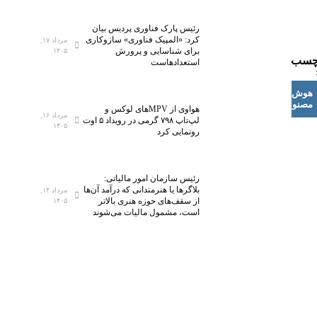
رئیس پارک فناوری پردیس بیان
کرد: «المپیک فناوری» سازوکاری
مرداد ۱۷,
برای شناسایی و پرورش
۱۴۰۵
چسب
استعدادهاست
هوش
مصنوعی
هواوی از MPVهای لوکس و
مرداد ۱۶,
لپ‌تاپ ۷۹۸ گرمی در رویداد ۵ اوت
۱۴۰۵
رونمایی کرد
رئیس سازمان امور مالیاتی:
بلاگر‌ها یا هنرمندانی که درآمد آن‌ها
مرداد ۱۴,
از سقف‌های حوزه هنری بالاتر
۱۴۰۵
است، مشمول مالیات می‌شوند