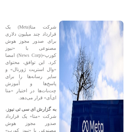
شرکت متا(Meta) یک
قرارداد چند میلیون دلاری
برای صدور مجوز هوش
مصنوعی با «نیوز
کورپ»(News Corp) امضا
کرد. این توافق، محتوای
«وال استریت ژورنال» و
سایر رسانه‌ها را برای
پاسخ‌ها و آموزش
چت‌بات‌ها در اختیار «متا
ای‌آی» قرار می‌دهد.
به گزارش ای سی تی نیوز
،
شرکت «متا» یک قرارداد
صدور مجوز هوش
مصنوعی با «نیوز کورپ»