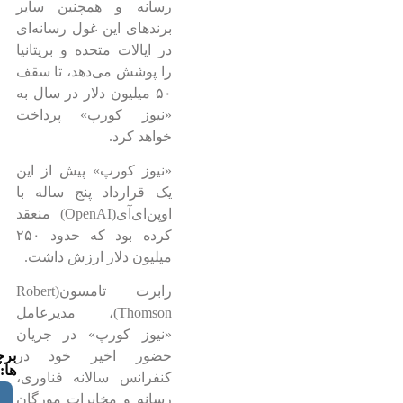
رسانه و همچنین سایر
برندهای این غول رسانه‌ای
در ایالات متحده و بریتانیا
را پوشش می‌دهد، تا سقف
۵۰ میلیون دلار در سال به
«نیوز کورپ» پرداخت
خواهد کرد.
«نیوز کورپ» پیش از این
یک قرارداد پنج ساله با
اوپن‌ای‌آی(OpenAI) منعقد
کرده بود که حدود ۲۵۰
میلیون دلار ارزش داشت.
رابرت تامسون(Robert
Thomson)، مدیرعامل
«نیوز کورپ» در جریان
بر
حضور اخیر خود در
ها:
کنفرانس سالانه فناوری،
رسانه و مخابرات مورگان