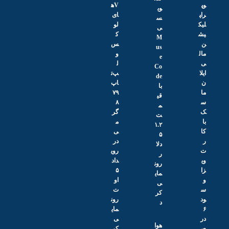
وپ
Vه
وی
راپ
ای
س
لیک
لو
ی
یش
ک
M
ن
س
us
مال
و
e
ی
ل
Co
ایلا
پ‌ت
de
ن
اپ
با
ما
۷۹
قی
س
۸
م
ک
گر
ت
با
م
۱.۲
کا
ی
۵
ر
در
دلا
ت
روی
ر
وی
داد
رون
زا
۵
مای
و
او
ی
س
ت
کر
ود
رون
د
۶
مای
در
ی
هوا
ص
کر