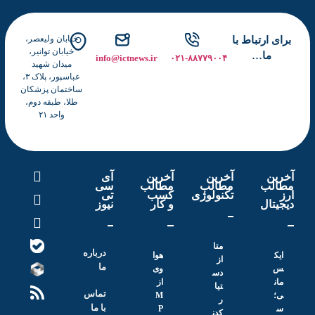
خیابان ولیعصر،
برای ارتباط با
خیابان توانیر،
ما…
info@ictnews.ir
۰۲۱-۸۸۷۷۹۰۰۴
میدان شهید
عباسپور، پلاک ۳،
ساختمان پزشکان
طلا، طبقه دوم،
واحد ۲۱
آخرین
آخرین
آخرین
آی
مطالب
مطالب
مطالب
سی
ارز
تکنولوژی
کسب
تی
دیجیتال
و کار
نیوز
متا
درباره
ایک
هوا
از
ما
س
وی
دس
مان
از
تیا
تماس
ی؛
M
ر
با ما
س
P
کدن