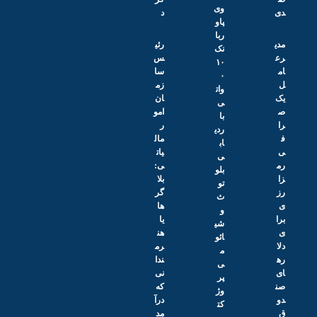
وی
دی
د
پاو
ربا
مدی
رئی
نک
رع
س
۱۰
ام
سا
۰
ل
زم
وات
یک
ان
ی
ص
امو
با
را
ر
ردی
ف
مال
اب
ی
یات
ی
رم
ی:
بلو
زا
بلا
تو
رز
گر‌
ث
ی
ها
و
برا
یا
شی
ی
هن
ائو
دلا
رم
م
ره
ندا
ی
ای
نی
پر
صن
که
وژ
دو
درآ
کت
ق
مد