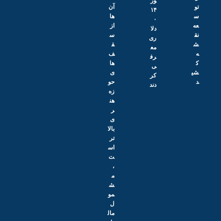
ور
تو
آن‌
۱۴
س
ها
۰
عه
از
دلا
نق
س
ری
ش
ق
مع
ه
ف‌
رف
ک
ها
ی
شی
ی
کر
د
حو
دند
زه
هن
ر
ی
بالا
تر
اس
ت
،
م
ش
مو
ل
مال