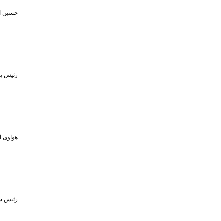
حسین اف
رئیس پا
هواوی از MPVهای لوکس و لپ‌تاپ ۷۹۸ گرمی در رویداد ۵ او
رئیس سا