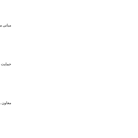
مبانی م
حمایت تا سقف ۴۵۰ میلیون تومان از حضو
معاون و