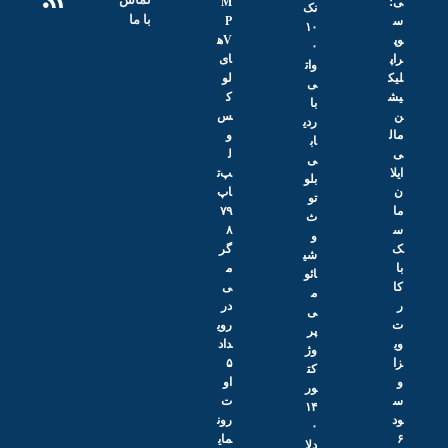
ی؛
M
نک
با ما
س
P
۱۰
وپ
Vه
۰
راپ
ای
وات
لیک
لو
ی
یش
ک
با
ن
س
ردی
مال
و
اب
ی
ل
ی
ایلا
پ‌ت
بلو
ن
اپ
تو
ما
۷۹
ث
س
۸
و
ک
گر
شی
با
م
ائو
کا
ی
م
ر
در
ی
ت
روی
پر
وی
داد
وژ
زا
۵
کت
و
او
ور
س
ت
۱۴
ود
رون
۰
۶
مای
دلا