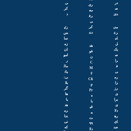
در
ی
ری
ص
کر
مع
دی
د
رف
ی
کر
مدی
رئی
دند
رع
س
ام
سا
ل
زم
هد
یک
ان
فو
ص
امو
ن
را
ر
C
ف
مال
M
ی
یات
F
رم
ی:
Cli
زا
بلا
p
رز
گر‌
Pr
ی
ها
o
برا
یا
با
ی
هن
قی
دلا
رم
م
ره
ندا
ت
ای
نی
۹۹
صن
که
دلا