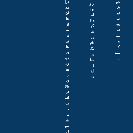
دو
درآ
ر و
ق
مد
برن
تو
آن‌
ام
س
ها
ه ۶
عه
از
گو
نق
س
ش
ش
ق
ی
ه
ف‌
ناتی
ک
ها
نگ
شی
ی
در
د
حو
سا
زه
ل
هن
آین
ر
ده
ی
بالا
تر
اس
ت
،
م
ش
مو
ل