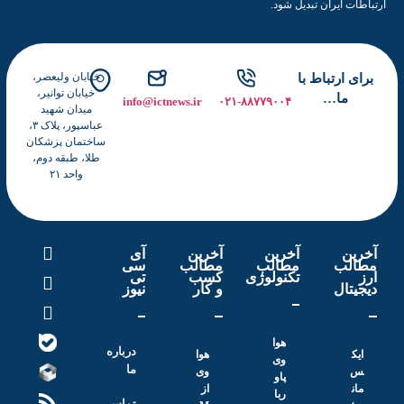
ارتباطات ایران تبدیل شود.
خیابان ولیعصر،
برای ارتباط با
خیابان توانیر،
ما…
info@ictnews.ir
۰۲۱-۸۸۷۷۹۰۰۴
میدان شهید
عباسپور، پلاک ۳،
ساختمان پزشکان
طلا، طبقه دوم،
واحد ۲۱
آخرین
آخرین
آخرین
آی
مطالب
مطالب
مطالب
سی
ارز
تکنولوژی
کسب
تی
دیجیتال
و کار
نیوز
هوا
درباره
ایک
هوا
وی
ما
س
وی
پاو
مان
از
ربا
تماس