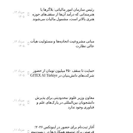
رئیس سازمان امور مالیاتی: بلاگر‌ها یا
مرداد ۱۴,
هنرمندانی که درآمد آن‌ها از سقف‌های حوزه
۱۴۰۵
هنری بالاتر است، مشمول مالیات می‌شوند
مبانی مشروعیت اتحادیه‌ها و مسئولیت هیأت
مرداد ۱۴,
عالی نظارت
۱۴۰۵
حمایت تا سقف ۴۵۰ میلیون تومان از حضور
مرداد ۱۲,
شرکت‌های دانش‌بنیان در GITEX AI Türkiye
۱۴۰۵
معاون وزیر علوم: محدودیتی برای پذیرش
مرداد ۱۱,
دانشجویان بین‌المللی در پارک‌های علم و
۱۴۰۵
فناوری وجود ندارد
آغاز ثبت‌نام برای حضور در اینوتکس ۲۰۲۶؛
مرداد ۱۱,
فرصتی برای توسعه همکاری‌ها در زیست‌بوم