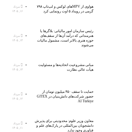
هواوی از MPVهای لوکس و لپ‌تاپ ۷۹۸
مرداد
گرمی در رویداد ۵ اوت رونمایی کرد
۱۶, ۱۴۰۵
رئیس سازمان امور مالیاتی: بلاگر‌ها یا
هنرمندانی که درآمد آن‌ها از سقف‌های
مرداد
حوزه هنری بالاتر است، مشمول مالیات
۱۴, ۱۴۰۵
می‌شوند
مبانی مشروعیت اتحادیه‌ها و مسئولیت
مرداد
هیأت عالی نظارت
۱۴, ۱۴۰۵
حمایت تا سقف ۴۵۰ میلیون تومان از
مرداد
حضور شرکت‌های دانش‌بنیان در GITEX
۱۲, ۱۴۰۵
AI Türkiye
معاون وزیر علوم: محدودیتی برای پذیرش
مرداد
دانشجویان بین‌المللی در پارک‌های علم و
۱۱, ۱۴۰۵
فناوری وجود ندارد