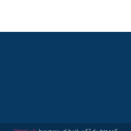
کلیه ی حقوق برای ICT می باشد طراحی و توسعه توسط
والویرا (Walvira)