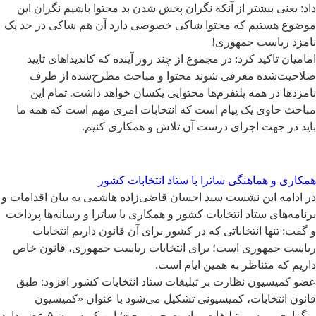
داد: یعنی بیشتر از آنکه نگران پخش شدن بد محتوا باشیم نگران این
موضوع هستیم که محتوا شاکی خصوصی دارد آن ‌هم شاکی در حد یک
نامزد ریاست جمهوری!
امامیان تاکید کرد: در مجموع از چند روز آینده که کاندیداهای تایید
صلاحیت‌شده معرفی شوند محتوا و مباحث مطرح‌شده از طرف
نامزدها در همه پلتفرم‌ها محتوایی یکسان خواهد داشت. تمام این
مباحث حاوی یک پیام است که انتخابات امری مهم است که همه ما
باید در جهت اجرای درست آن تلاش و همکاری کنیم.
همکاری و هماهنگی ساترا با ستاد انتخابات کشور
در ادامه این نشست سید احسان قاضی‌زاده هاشمی به بیان اقدامات و
برنامه‌های ستاد انتخابات کشور و همکاری با ساترا و رسانه‌ها پرداخت
و گفت: تنها انتخاباتی که در کشور برای آن قانون داریم انتخابات
ریاست جمهوری است؛ برای انتخابات ریاست جمهوری، قانون خاص
داریم که متناظر به همین ایام است.
عضو کمیسیون نظارت بر تبلیغات ستاد انتخابات کشور افزود: طبق
قانون انتخابات، کمیسیونی تشکیل می‌شود با عنوان «کمیسیون
برگزاری بررسی تبلیغات ریاست جمهوری»؛ این کمیسیون ۵ عضو دارد