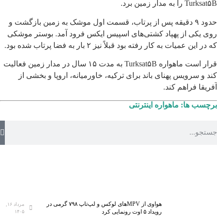
Turksat۵B را به مدار زمین برد.
حدود ۹ دقیقه پس از پرتاب، قسمت اول موشک به زمین بازگشت و
روی یکی از پهپاد کشتی‌های اسپیس ایکس فرود آمد. بوستر موشکی
که در این عمیات به کار رفته بود قبلاً نیز ۲ بار به فضا پرتاب شده بود.
قرار است ماهواره Turksat۵B به مدت ۱۵ سال در مدار زمین فعالیت
کند و سرویس پهنای باند برای ترکیه، خاورمیانه، اروپا و بخشی از
آفریقا فراهم کند.
برچسب ها:
ماهواره اینترنتی
هواوی از MPVهای لوکس و لپ‌تاپ ۷۹۸ گرمی در
مرداد ۱۶,
رویداد ۵ اوت رونمایی کرد
۱۴۰۵