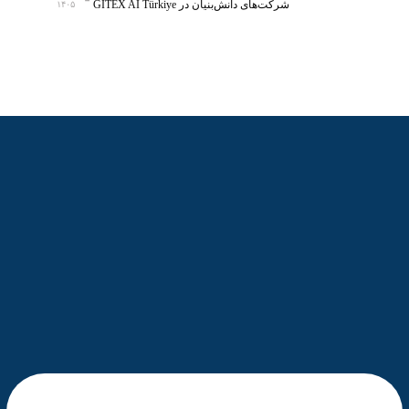
شرکت‌های دانش‌بنیان در GITEX AI Türkiye
۱۴۰۵
ش
ه
و
ا
د
ی
ن
و
ی
ن
آ
م
و
ز
ش
ی