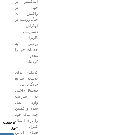
اپلیکیشن در
جهان، در
واکنش به
جنگ روسیه در
اوکراین،
دسترسی
کاربران
روسی به
خدمات خود را
محدود
کرده‌اند.
کرملین برای
توسعه سریع
جایگزین‌های
دیجیتال داخلی
به سرعت
وارد عمل
شده و کمپین
چند ساله خود
را برای اعمال
برچسب
کنترل بر
ها:
فضای آنلاین