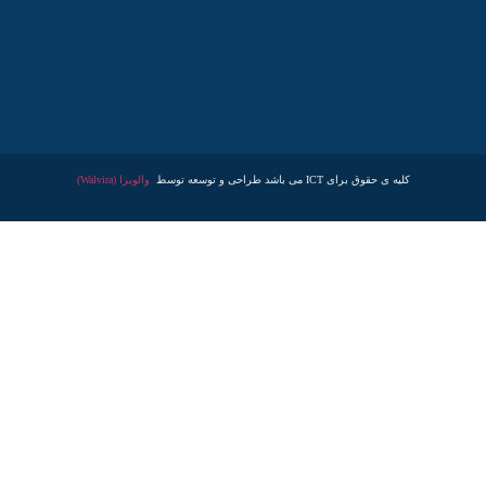
کلیه ی حقوق برای ICT می باشد طراحی و توسعه توسط
والویرا (Walvira)