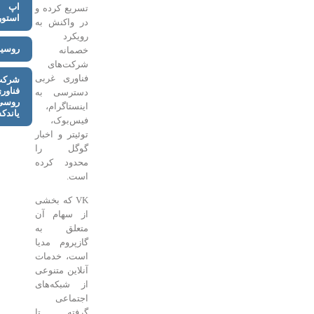
اپ
تسریع کرده و
استور
در واکنش به
رویکرد
روسیه
خصمانه
شرکت‌های
فناوری غربی
شرکت
فناوری
دسترسی به
روسی
اینستاگرام،
یاندکس
فیس‌بوک،
توئیتر و اخبار
گوگل را
محدود کرده
است.
VK که بخشی
از سهام آن
متعلق به
گازپروم مدیا
است، خدمات
آنلاین متنوعی
از شبکه‌های
اجتماعی
گرفته تا