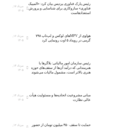
ا
ج
رئیس پارک فناوری پردیس بیان کرد: «المپیک
مرداد ۱۷,
ی
ه
فناوری» سازوکاری برای شناسایی و پرورش
۱۴۰۵
استعدادهاست
ش
ی
گ
ز
ا
۵
ه
ه
هواوی از MPVهای لوکس و لپ‌تاپ ۷۹۸
مرداد ۱۶,
م
ز
گرمی در رویداد ۵ اوت رونمایی کرد
۱۴۰۵
ل
ا
ی
ر
ن
ک
رئیس سازمان امور مالیاتی: بلاگر‌ها یا
خ
ل
مرداد ۱۴,
هنرمندانی که درآمد آن‌ها از سقف‌های حوزه
۱۴۰۵
س
ا
هنری بالاتر است، مشمول مالیات می‌شوند
ت
س
ی‌
ب
س
ه
مبانی مشروعیت اتحادیه‌ها و مسئولیت هیأت
ا
ف
مرداد ۱۴,
عالی نظارت
۱۴۰۵
ن
ن
ا
ا
ن
و
م
ر
حمایت تا سقف ۴۵۰ میلیون تومان از حضور
مرداد ۱۲,
ی‌
ی‌