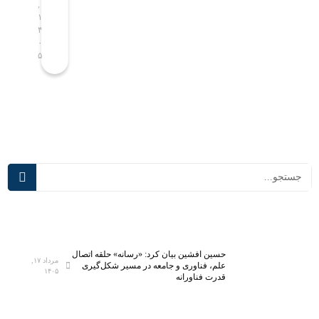
,
,
ا
ی
۱
۱
ل
ب
۴
۴
ص
ه
۰
۰
۵
۵
ا
ک
ح
ل
ب
ا
پ
س‌
ی
ه
ش
ا
ر
ی
ف
د
ت
ر
ه‌
س
ت
م
ر
ی‌
ی
آ
حسین افشین بیان کرد: «رسانه» حلقه اتصال
ن
ی
مرداد ۱۷,
علم، فناوری و جامعه در مسیر شکل‌گیری
۱۴۰۵
آ
د
قدرت فناورانه
ز
؛
م
ت