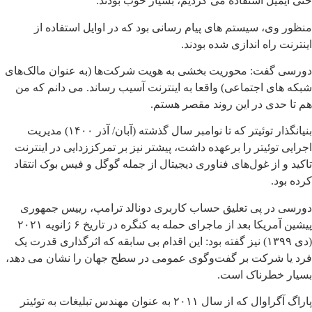
حتی ایمیل استفاده می کردیم، بسیار خوب بودند.
منظور وی، سیستم های پیام رسانی بود که در اوایل استفاده از
اینترنت راه اندازی شده بودند.
دورسی گفت: محوریت بخشی به هویت شرکت‌ها (به عنوان مالک‌های
شبکه های اجتماعی) واقعا به اینترنت آسیب رساند. می دانم که من
هم تا حدی در این روند مقصر هستم.
بنیانگذار توئیتر که تا نوامبر سال گذشته (آبان/ آذر ۱۴۰۰) مدیریت
اجرایی توئیتر را برعهده داشت، پیشتر نیز بر تمرکززدایی در اینترنت
تاکید و از غول‌های فناوری دیجیتال از جمله گوگل و فیس بوک انتقاد
کرده بود.
دورسی در پی تعلیق حساب کاربری دونالد ترامپ، رییس جمهوری
پیشین آمریکا بعد از ماجرای حمله به کنگره در تاریخ ۶ ژانویه ۲۰۲۱
(دی ۱۳۹۹) نیز گفته بود: این اقدام بی سابقه که اثرگذاری قدرت یک
فرد یا شرکت بر گفت‌وگوی عمومی در سطح جهان را نشان می دهد،
بسیار خطرناک است.
پاراگ آگراوال که از سال ۲۰۱۱ به عنوان مهندس تبلیغات به توئیتر