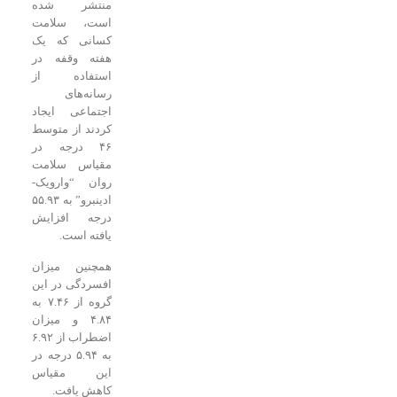
منتشر شده
است، سلامت
کسانی که یک
هفته وقفه در
استفاده از
رسانه‌های
اجتماعی ایجاد
کردند از متوسط
۴۶ درجه در
مقیاس سلامت
روان “وارویک-
ادینبرو” به ۵۵.۹۳
درجه افزایش
یافته است.
همچنین میزان
افسردگی در این
گروه از ۷.۴۶ به
۴.۸۴ و میزان
اضطراب از ۶.۹۲
به ۵.۹۴ درجه در
این مقیاس
کاهش یافت.