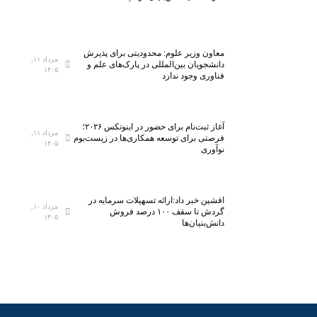
ل
ا
ی
ر
ن
ک
معاون وزیر علوم: محدودیتی برای پذیرش
خ
ل
مرداد ۱۱,
دانشجویان بین‌المللی در پارک‌های علم و
۱۴۰۵
س
ا
فناوری وجود ندارد
ت
س
ی‌
ب
س
ه
آغاز ثبت‌نام برای حضور در اینوتکس ۲۰۲۶؛
ا
ف
مرداد ۱۱,
فرصتی برای توسعه همکاری‌ها در زیست‌بوم
۱۴۰۵
ن
ن
نوآوری
ا
ا
ن
و
م
ر
افشین خبر داد:ارائه تسهیلات سرمایه در
مرداد ۱۰,
ی‌
ی‌
گردش تا سقف ۱۰۰ درصد فروش
۱۴۰۵
دانش‌بنیان‌ها
ش
ه
و
ا
د
ی
ن
و
ی