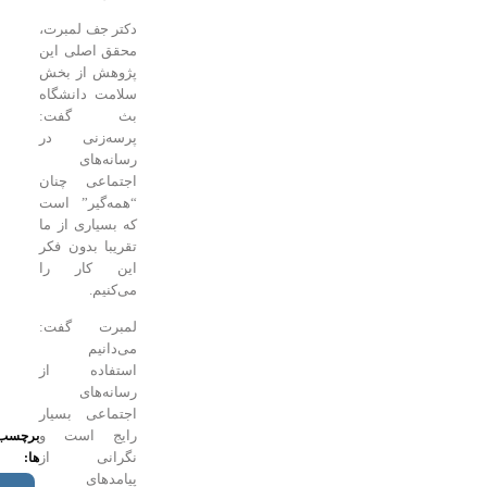
دکتر جف لمبرت،
محقق اصلی این
پژوهش از بخش
سلامت دانشگاه
بث گفت:
پرسه‌زنی در
رسانه‌های
اجتماعی چنان
“همه‌گیر” است
که بسیاری از ما
تقریبا بدون فکر
این کار را
می‌کنیم.
لمبرت گفت:
می‌دانیم
استفاده از
رسانه‌های
اجتماعی بسیار
رایج است و
برچسب
نگرانی از
ها:
پیامدهای