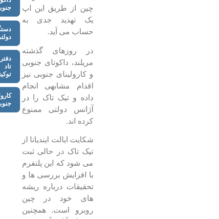
جنوب
چین از طریق این اپ
یک تهدید جدی به
دستگ
حساب می آید.
دولت
در روزهای گذشته
دفتر
مریلند، داکوتای جنوبی
تاد
و کارولینای جنوبی نیز
توکیت
اقدام مشابهی انجام
کارول
داده و تیک تاک را در
جنوب
آژانس دولتی ممنوع
کرده اند.
شکایت ایالت ایندیانا از
تیک تاک در حالی ثبت
می شود که این پلتفرم
با افزایش بررسی ها و
تحقیقات درباره ریشه
های خود در چین
روبرو است. همچنین