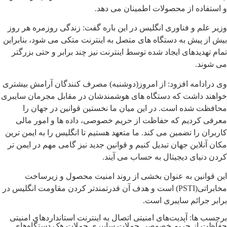
و استفاده از محصولات اطمینان می دهد.
وزیر علم و فناوری انگلیس در این باره گفت: زندگی روزمره هر روز
بیش از پیش به دستگاه های متصل به اینترنت متکی می شود، بنابراین
تمام تهدیدهای ایجاد شده توسط اینترنت نیز چند برابر و حتی بزرگتر
می شوند.
وی درادامه افزود: از امروز(دوشنبه) مصرف کنندگان آرامش بیشتری
خواهند داشت که دستگاه های هوشمندشان در مقابل مجرمان سایبری
محافظت شده است. در این میان ما نخستین قوانین در جهان را
معرفی کردیم که حفاظت از حریم خصوصی، داده ها و امور مالی
کاربران را تضمین می کند. ما متعهد هستیم تا انگلیس را به ایمن ترین
مکان آنلاین جهان تبدیل کنیم و قوانین جدید نیز گامی مهم در ایمن تر
کردن دنیای دیجیتال به حساب می آیند.
این قوانین به عنوان بخشی از روند امنیت محصول و زیرساخت
مخابراتی(PSTI) است و هدف آن قدرتمندتر کردن مقاومت انگلیس در
برابر جرائم سایبری است.
برچسب ها:
آپدیت‌های امنیتی
اتصال به اینترنت
استانداردهای امنیتی
حفاظت از حریم خصوصی
حملات سایبری
حملات هک
دستگاه‌های