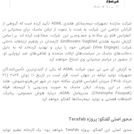
می‌شود
مرداد ۱۴, ۱۴۰۵
شرکت سازنده تجهیزات نیمه‌رسانای هلندی ASML تأیید کرده است که گروهی از
رکنان ناراضی این شرکت به شدت با دعوت از ایلان ماسک برای سخنرانی در
فرانس فناوری سالانه و خصوصی این شرکت مخالفت کرده‌اند. بر اساس
گزارش نشریه هلندی Eindhovens Dagblad، کارمندان در پلتفرم ارتباطات داخلی
شرکت (Viva Engage) اعتراض خود را بیان و تهدید کرده‌اند که به دلیل
الت‌های ماسک در سیاست‌های ایالات متحده و لفاظی‌های ضد اروپایی او،
 حضور در مراسم سخنرانی وی امتناع خواهند کرد .
به گزارش آی سی تی نیوز، شرکت ASML که یکی از کلیدی‌ترین تأمین‌کنندگان
تجهیزات تولید تراشه در جهان است، قرار است در تاریخ ۱۱ ژوئن ۲۰۲۶ (۲۱
خرداد ۱۴۰۵) میزبان کنفرانس فناوری سالانه خود در شهر اس‌هرتوخنبوش، هلند
شد. در این رویداد، ایلان ماسک به صورت ویدیویی با کریستف فوکه
(Christophe Fouquet)، مدیرعامل ASML، درباره هوش مصنوعی، رباتیک،
شافات فضایی و تولید نیمه‌رساناها گفتگو خواهد کرد .
ر اصلی گفتگو؛ پروژه Terafab
محور اصلی این گفتگو، پروژه Terafab خواهد بود؛ یک کارخانه عظیم تولید