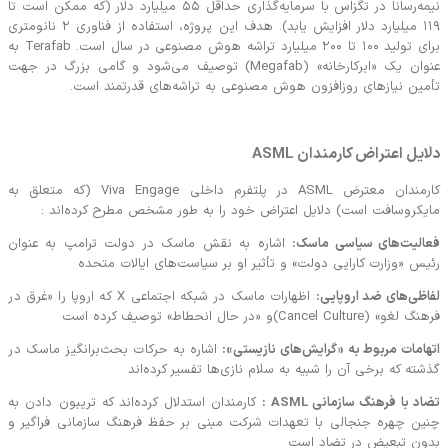
نیمه‌رسانا در تگزاس با سرمایه‌گذاری حداقل ۵۵ میلیارد دلار (که ممکن است تا
۱۱۹ میلیارد دلار افزایش یابد). هدف این پروژه، استفاده از فناوری ۲ نانومتری
برای تولید ۱۰۰ تا ۲۰۰ میلیارد تراشه هوش مصنوعی در سال است. Terafab به
عنوان یک «ابرکارخانه» (Megafab) توصیف می‌شود و گامی بزرگ در جهت
مین نیازهای روزافزون هوش مصنوعی به تراشه‌های قدرتمند است.
یل اعتراض کارمندان ASML
کارمندان معترض ASML در پلتفرم داخلی Viva Engage (که متعلق به
یکروسافت است) دلایل اعتراض خود را به طور مشخص مطرح کرده‌اند :
الیت‌های سیاسی ماسک:
اشاره به نقش ماسک در دولت ترامپ به عنوان
س «وزارت کارایی دولت» و تأثیر او بر سیاست‌های ایالات متحده
ظی‌های ضد اروپایی:
اظهارات ماسک در شبکه اجتماعی X که اروپا را «غرق در
 (Cancel Culture)و «در حال انحطاط» توصیف کرده است
امات مربوط به «گرایش‌های نازیستی»:
اشاره به حرکات بحث‌برانگیز ماسک در
ته که برخی آن را شبیه به سلام نازی‌ها تفسیر کرده‌اند
د با فرهنگ سازمانی ASML :
کارمندان استدلال کرده‌اند که تریبون دادن به
ین چهره جنجالی با تعهدات شرکت مبنی بر حفظ فرهنگ سازمانی فراگیر و
ون تبعیض در تضاد است