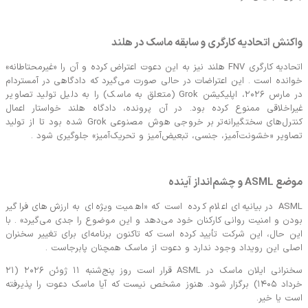
کنش اتحادیه کارگری و سابقه ماسک در هلند
اتحادیه کارگری FNV هلند نیز به این دعوت اعتراض کرده و آن را «غیرمحتاطانه»
انده است . این اعتراضات در حالی صورت می‌گیرد که دادگاهی در آمستردام
در مارس ۲۰۲۶، اپلیکیشن Grok (متعلق به ماسک) را به دلیل تولید تصاویر
راخلاقی ممنوع کرده بود. در آن پرونده، دادگاه هلند خواستار اعمال
کنترل‌های سختگیرانه‌تر بر خروجی هوش مصنوعی Grok شده بود تا از تولید
اویر «خشونت‌آمیز، جنسی، تبعیض‌آمیز و تحریک‌آمیز» جلوگیری شود .
A و چشم‌انداز آینده
ASML در بیانیه‌ای اعلام کرده است که «اهمیت ویژه‌ای به ارزش‌های فراگیر
دن و امنیت روانی کارکنان خود می‌دهد و این موضوع را جدی می‌گیرد» . با
ن حال، این شرکت تأیید کرده است که تاکنون برنامه‌ای برای تغییر سخنران
لی این رویداد وجود ندارد و دعوت از ماسک همچنان پابرجاست .
سخنرانی ایلان ماسک در ASML قرار است روز پنج‌شنبه ۱۱ ژوئن ۲۰۲۶ (۲۱
خرداد ۱۴۰۵) برگزار شود. هنوز مشخص نیست که آیا ماسک دعوت را پذیرفته
ت یا خیر.