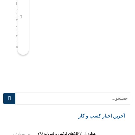
ن
ص
ر
ا
ا
ا
ن
ق
د
د
م
و
ی
۱
۱
۴
۴
س
ع
ع
,
,
ا
ی
ن
۱
۱
ل
ب
ی
۴
۴
ص
ه
ع
۰
۰
۵
۵
ا
ک
ق
ح
ل
ب‌
ب
ا
م
پ
س‌
ا
ی
ه
ن
ش
ا
د
ر
ی
گ
ف
د
ی
ت
ر
ب
ه‌
س
ر
ت
م
ن
اخبار کسب و کار
ر
ی‌
ا
ی
آ
م
ن
ی
ه‌
هواوی از MPVهای لوکس و لپ‌تاپ ۷۹۸
مرداد ۱۶,