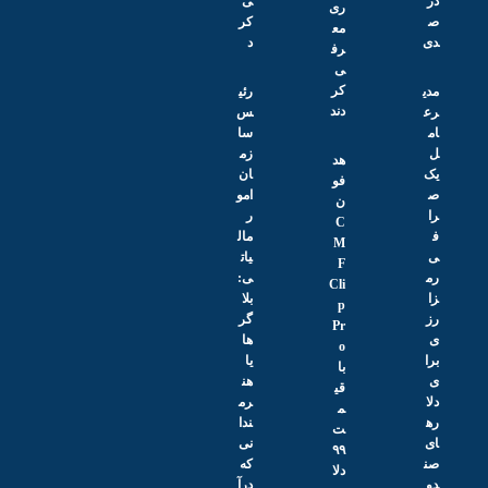
ی
ری
کر
مع
د
رف
ی
کر
رئی
دند
س
سا
زم
هد
ان
فو
امو
ن
ر
C
مال
M
یات
F
ی:
Cli
بلا
p
گر‌
Pr
ها
o
یا
با
هن
قی
رم
م
ندا
ت
نی
۹۹
که
دلا
درآ