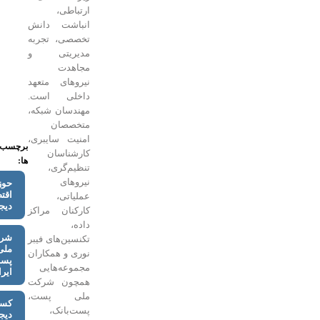
ارتباطی،
انباشت دانش
تخصصی، تجربه
مدیریتی و
مجاهدت
نیروهای متعهد
داخلی است.
مهندسان شبکه،
متخصصان
امنیت سایبری،
برچسب
کارشناسان
ها:
تنظیم‌گری،
نیروهای
حوزه
اقتصاد
عملیاتی،
دیجیتال
کارکنان مراکز
داده،
شرکت
تکنسین‌های فیبر
ملی
نوری و همکاران
پست
مجموعه‌هایی
ایران
همچون شرکت
ملی پست،
کسب‌وکارهای
پست‌بانک،
دیجیتال