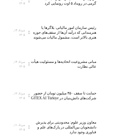
گرمی در رویداد ۵ اوت رونمایی کرد
۱۴۰۵
آ
د
ر
ز
؛
ی
م
ت
ز
ا
ج
ی
رئیس سازمان امور مالیاتی: بلاگر‌ها یا
مرداد ۱۴,
ی
ه
ا
هنرمندانی که درآمد آن‌ها از سقف‌های حوزه
۱۴۰۵
هنری بالاتر است، مشمول مالیات می‌شوند
ش
ی
ز
گ
ز
ن
ا
۵
ی
ه
ه
ا
مبانی مشروعیت اتحادیه‌ها و مسئولیت هیأت
مرداد ۱۴,
م
ز
ز
عالی نظارت
۱۴۰۵
ل
ا
ه
ی
ر
ا
ن
ک
ی
خ
ل
ا
حمایت تا سقف ۴۵۰ میلیون تومان از حضور
مرداد ۱۲,
شرکت‌های دانش‌بنیان در GITEX AI Türkiye
۱۴۰۵
س
ا
ق
ت
س
ت
ی‌
ب
ص
س
ه
ا
معاون وزیر علوم: محدودیتی برای پذیرش
ا
ف
د
مرداد ۱۱,
دانشجویان بین‌المللی در پارک‌های علم و
۱۴۰۵
ن
ن
ی
فناوری وجود ندارد