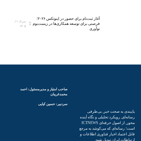
ا
ا
ن
و
م
ر
آغاز ثبت‌نام برای حضور در اینوتکس ۲۰۲۶؛
مرداد ۱۱,
ی‌
ی‌
فرصتی برای توسعه همکاری‌ها در زیست‌بوم
۱۴۰۵
نوآوری
ش
ه
و
ا
د
ی
ن
و
ی
ن
آ
م
صاحب امتیاز و مدیرمسئول: احمد
و
محمدغریبان
ز
سردبیر: حسین کیایی
ش
 صحت خبر, بی‌طرفی
ی
یکرد تحلیلی و نگاه آینده
محور, از اصول حرفه‌ای ICTNEWS
‌ای که می‌کوشد به مرجع
 اخبار فناوری اطلاعات و
ران تبدیل شود.