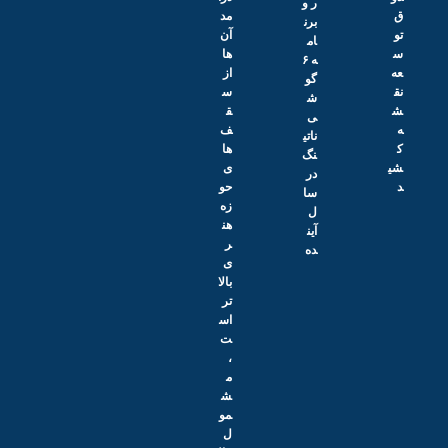
ر و
مد
برن
آن‌
ام
ها
ه ۶
از
گو
س
ش
ق
ی
ف‌
ناتی
ها
نگ
ی
در
حو
سا
زه
ل
هن
آین
ر
ده
ی
بالا
تر
اس
ت
،
م
ش
مو
ل