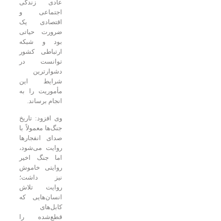
عادی زندگی
اجتماعی و
اقتصادی یک
ضرورت حیاتی
بود و شبکه
ارتباطی کشور
توانست در
دشوارترین
شرایط این
مأموریت را به
انجام برساند.
وی افزود: تاریخ
جنگ‌ها معمولاً با
صدای انفجارها
روایت می‌شود،
اما جنگ اخیر
روایتی خاموش
نیز داشت؛
روایت تلاش
انسان‌هایی که
کابل‌های
قطع‌شده را