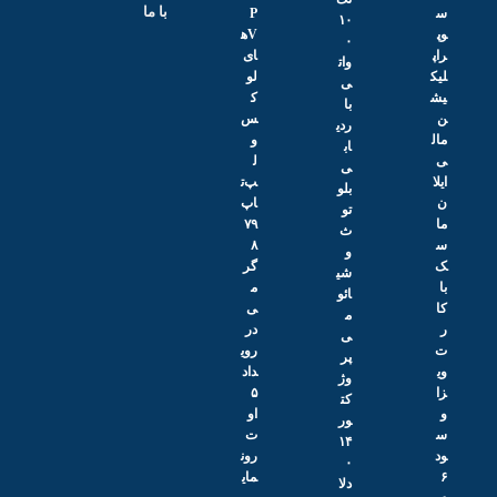
با ما
P
۱۰
Vه
۰
ای
وات
لو
ی
ک
با
س
ردی
و
اب
ل
ی
پ‌ت
بلو
اپ
تو
۷۹
ث
۸
و
گر
شی
م
ائو
ی
م
در
ی
روی
پر
داد
وژ
۵
کت
او
ور
ت
۱۴
رون
۰
مای
دلا