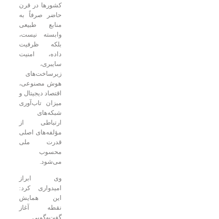
کشورها در قرن
حاضر صرفاً به
منابع طبیعی
وابسته نیست،
بلکه ظرفیت
داده، امنیت
سایبری،
زیرساخت‌های
هوش مصنوعی،
اقتصاد دیجیتال و
میزان تاب‌آوری
شبکه‌های
ارتباطی از
مؤلفه‌های اصلی
قدرت ملی
محسوب
می‌شود.
وی ابراز
امیدواری کرد:
این همایش
نقطه آغاز
گفت‌وگویی