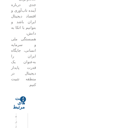
جدی درباره
آینده تاب‌آوری و
اقتصاد دیجیتال
ایران باشد و
بتوانیم با اتکا به
دانش،
همبستگی ملی
و سرمایه
انسانی، جایگاه
ایران را
به‌عنوان یک
قدرت پایدار
دیجیتال در
منطقه تثبیت
کنیم.
پست
های
ا
ه
ق
مرتبط
ی
و
ط
م
م
ر
ش
ع
ر
ر
ا
م
ب
د
د