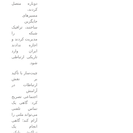
دوباره متصل
کردند،
مسیرهای
جایگزین
ساختند، ترافیک
شبکه را
مدیریت کردند و
اجازه ندادند
ایران وارد
تاریکی ارتباطی
شود.
چیت‌ساز با تأکید
بر نقش
ارتباطات در
آرامش
اجتماعی تصریح
کرد: گاهی یک
تماس تلفنی
می‌تواند ملتی را
آرام کند؛ گاهی
انجام یک
تراکنش بانکی