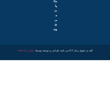
مال
یا
ت
م
ی‌
ش
وند
ه ی حقوق برای ICT می باشد طراحی و توسعه توسط
والویرا (Walvira)