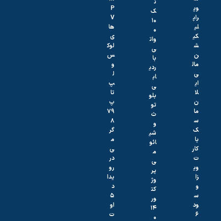
ن
وپ
P
ک
راپ
V
۱۰
لی
ها
۰
کی
ی
وات
ش
لوک
ی
ن
س
با
مال
و
ردی
ی
ل
اب
ای
پ‌
ی
لا
تا
بلو
ن
پ
تو
ما
۷۹
ث
س
۸
و
ک
گر
شی
با
م
ائو
کار
ی
م
ت
در
ی
وی
رو
پر
زا
یدا
وژ
و
د
کت
س
۵
ور
ود
او
۱۴
۶
ت
۰