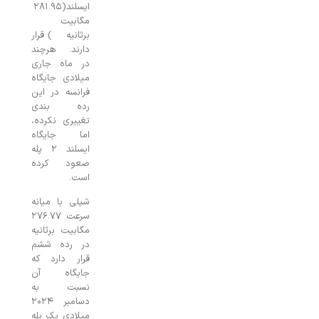
ایسلند(۲۸۱.۹۵
مگابیت
برثانیه) قرار
دارند. هرچند
در ماه جاری
میلادی جایگاه
فرانسه در این
رده بندی
تغییری نکرده،
اما جایگاه
ایسلند ۲ پله
صعود کرده
است.
شیلی با میانه
سرعت ۲۷۶.۷۷
مگابیت برثانیه
در رده ششم
قرار دارد که
جایگاه آن
نسبت به
دسامبر ۲۰۲۴
میلادی یک پله