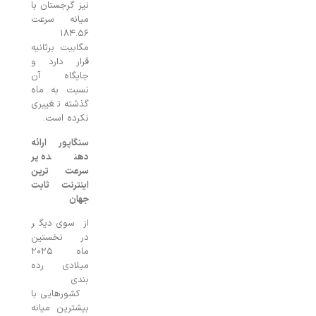
نیز گرجستان با
میانه سرعت
۱۸۴.۵۶
مگابیت برثانیه
قرار دارد و
جایگاه آن
نسبت به ماه
گذشته تغییری
نکرده است.
سنگاپور ارائه
دهنده پر
سرعت ترین
اینترنت ثابت
جهان
از سوی دیگر
در نخستین
ماه ۲۰۲۵
میلادی رده
بندی
کشورهایی با
بیشترین میانه