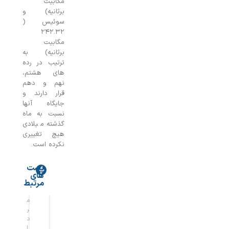
مگابیت
برثانیه) و
سوئیس (
۲۴۲.۳۲
مگابیت
برثانیه) به
ترتیب در رده
های هشتم،
نهم و دهم
قرار دارند و
جایگاه آنها
نسبت به ماه
گذشته میلادی
هیچ تغییری
نکرده است.
پست
های
ا
ه
مرتبط
ی
و
م
م
ر
ش
ر
ر
ا
م
د
د
ن
ص
ا
ا