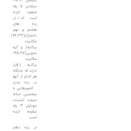
دسامبر ۲۰۲۴
میلادی ۷ پله
صعود کرده
است. اما در
رده های
هشتم و نهم
دانمارک(۱۹۸.۳۳
مگابیت
برثانیه) و کره
جنوبی(۱۹۵.۲۷
مگابیت
برثانیه) قرار
دارند که جایگاه
هر کدام از آنها
در رده بندی
کشورهایی با
بیشترین میانه
سرعت اینترنت
موبایل ۳ پله
سقوط کرده
است.
در رده دهم