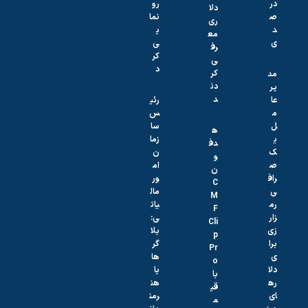
در
رو
دلا
ص
نما
ری
د
ی
مع
ی
ی
رف
کر
ی
د
کر
مد
دن
یر
د
عا
رئی
م
س
ل
سا
ه
ی
زما
دف
ک
ن
و
ص
ام
ن
راف
ور
C
ی
مال
M
رم
یات
F
زار
ی:
Cli
زی
بلا
p
برا
گر‌
Pr
ی
ها
o
دلا
یا
با
ره
هن
قی
ای
رمن
م