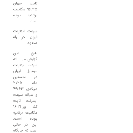
ثابت جهان
۹۶.۴۵ مگابیت
برثانیه بوده
است.
سرعت اینترنت
ایران در راه
صعود
طبق این
گزارش میانه
سرعت اینترنت
موبایل ایران
در نخستین
ماه ۲۰۲۵
میلادی ۴۹.۶۳
و میانه سرعت
اینترنت ثابت
کشور ۱۶.۲۱
مگابیت برثانیه
بوده است.
این در حالی
است که جایگاه