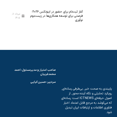
ن
و
م
ر
آغاز ثبت‌نام برای حضور در اینوتکس ۲۰۲۶؛
مرداد ۱۱,
ی‌
ی‌
فرصتی برای توسعه همکاری‌ها در زیست‌بوم
۱۴۰۵
نوآوری
ش
ه
و
ا
د
ی
ن
و
ی
ن
آ
م
صاحب امتیاز و مدیرمسئول: احمد
و
محمدغریبان
ز
سردبیر: حسین کیایی
ش
ندی به صحت خبر, بی‌طرفی رسانه‌ای,
ی
د تحلیلی و نگاه آینده محور, از
اصول حرفه‌ای ICTNEWS است؛ رسانه‌ای
ی‌کوشد به مرجع قابل اعتماد اخبار
ی اطلاعات و ارتباطات ایران تبدیل