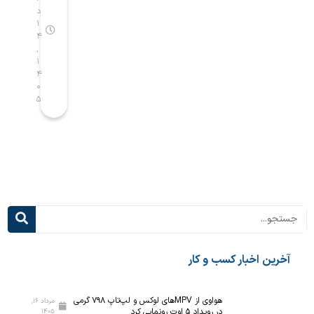
ا
ن
د
د
م
و
۱
۱
۴
۴
س
ع
,
,
ا
ی
۱
۱
ل
ب
۴
۴
ص
ه
۰
۰
۵
۵
ا
ک
ح
ل
ب
ا
پ
س‌
ی
ه
ش
ا
ر
ی
ف
د
ت
ر
ه‌
س
ت
م
خرین اخبار کسب و کار
ر
ی‌
ی
آ
ن
ی
هواوی از MPVهای لوکس و لپ‌تاپ ۷۹۸ گرمی
مرداد ۱۶,
در رویداد ۵ اوت رونمایی کرد
۱۴۰۵