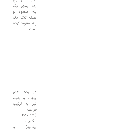
امارات در این
رده بندی یک
پله صعود و
هنگ کنگ یک
پله سقوط کرده
است.
در رده های
چهارم و پنچم
نیز به ترتیب
فرانسه
(۲۸۷.۴۴
مگابیت
برثانیه) و