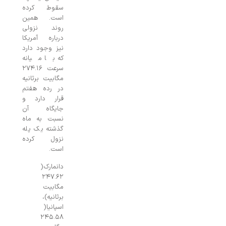
سقوط کرده
است. همین
روند نزولی
درباره آمریکا
نیز وجود دارد
که با میانه
سرعت ۲۷۴.۱۶
مگابیت برثانیه
در رده هفتم
قرار دارد و
جایگاه آن
نسبت به ماه
گذشته یک پله
نزول کرده
است.
دانمارک(
۲۴۷.۶۲
مگابیت
برثانیه)،
اسپانیا(
۲۴۵.۵۸