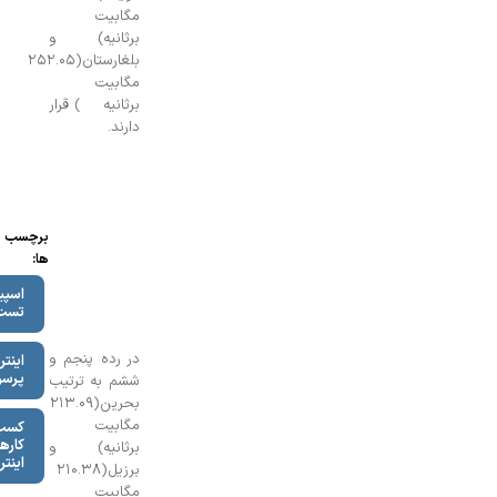
مگابیت
برثانیه) و
بلغارستان(۲۵۲.۰۵
مگابیت
برثانیه) قرار
دارند.
برچسب
ها:
اسپید
تست
در رده پنجم و
اینترنت
پرسرعت
ششم به ترتیب
بحرین(۲۱۳.۰۹
مگابیت
کسب و
کارهای
برثانیه) و
اینترنتی
برزیل(۲۱۰.۳۸
مگابیت