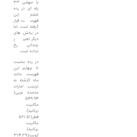
با جهشی ۳۳
پله ای در رده
ششم این
فهرست قرار
گرفته است. اما
در بخش های
دیگر تغییر
چندانی رخ
نداده است.
در رده نخست
تا چهارم این
فهرست مانند
ماه گذشته به
ترتیتب امارات
متحده عربی(
۵۴۹.۹۴
مگابیت
برثانیه)،
قطر(۵۲۱.۵۱
مگابیت
برثانیه)،
کویت(۳۱۴.۳۹