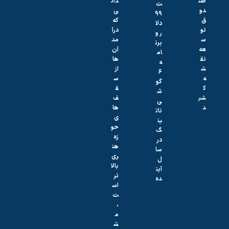
صن
دان
ت
دو
ی
۹۹
ق
که
دلا
تو
درآ
ر و
س
مد
برن
عه
آن‌
ام
نق
ها
ه
ش
از
۶
ه
س
گو
ک
ق
ش
شی
ف‌
ی
د
ها
نات
ی
ین
حو
گ
زه
در
هن
سا
ری
ل
بالا
آین
تر
ده
اس
ت
،
م
ش