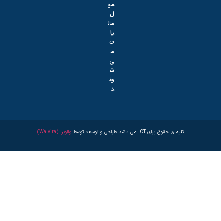
مو
ل
مال
یا
ت
م
ی‌
ش
ون
د
کلیه ی حقوق برای ICT می باشد طراحی و توسعه توسط
والویرا (Walvira)