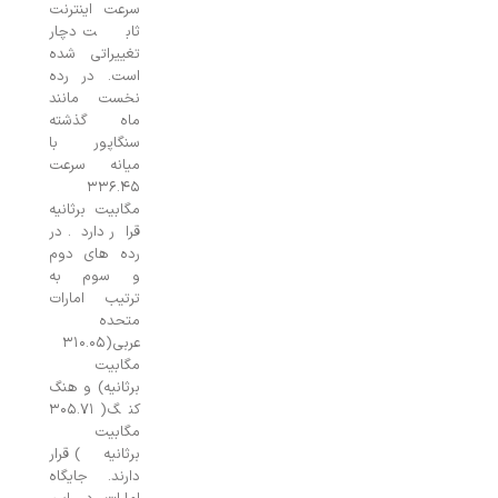
سرعت اینترنت
ثابت دچار
تغییراتی شده
است. در رده
نخست مانند
ماه گذشته
سنگاپور با
میانه سرعت
۳۳۶.۴۵
مگابیت برثانیه
قرار دارد. در
رده های دوم
و سوم به
ترتیب امارات
متحده
عربی(۳۱۰.۰۵
مگابیت
برثانیه) و هنگ
کنگ( ۳۰۵.۷۱
مگابیت
برثانیه) قرار
دارند. جایگاه