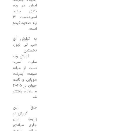
ایران در رده
بندی جدید
اسپیدتست ۳
پله صعود کرده
است.
به گزارش آی
سی تی نیوز،
نخستین
گزارش وب
سایت اسپید
تست از میانه
سرعت اینترنت
موبایل و ثابت
جهان در ۲۰۲۵
میلادی منتشر
شد.
طبق این
گزارش در
ژانویه سال
جاری میلادی
میانه سرعت