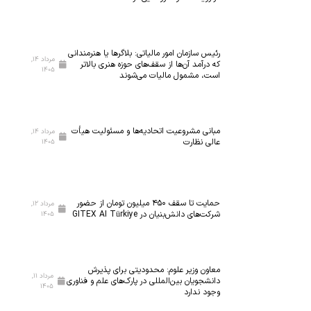
آ
د
ز
؛
م
ت
ا
ج
رئیس سازمان امور مالیاتی: بلاگر‌ها یا هنرمندانی
مرداد ۱۴,
ی
ه
که درآمد آن‌ها از سقف‌های حوزه هنری بالاتر
۱۴۰۵
است، مشمول مالیات می‌شوند
ش
ی
گ
ز
ا
۵
ه
ه
مبانی مشروعیت اتحادیه‌ها و مسئولیت هیأت
مرداد ۱۴,
م
ز
عالی نظارت
۱۴۰۵
ل
ا
ی
ر
ن
ک
خ
ل
حمایت تا سقف ۴۵۰ میلیون تومان از حضور
مرداد ۱۲,
شرکت‌های دانش‌بنیان در GITEX AI Türkiye
۱۴۰۵
س
ا
ت
س
ی‌
ب
س
ه
معاون وزیر علوم: محدودیتی برای پذیرش
ا
ف
مرداد ۱۱,
دانشجویان بین‌المللی در پارک‌های علم و فناوری
۱۴۰۵
ن
ن
وجود ندارد
ا
ا