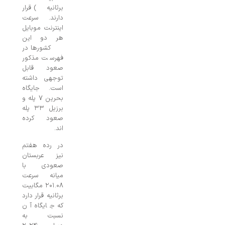
برثانیه) قرار
دارند. سرعت
اینترنت موبایل
هر دو این
کشورها در
فهرست مذکور
صعود قابل
توجهی داشته
است. جایگاه
بحرین ۷ پله و
برزیل ۳۳ پله
صعود کرده
اند.
در رده هفتم
نیز عربستان
صعودی با
میانه سرعت
۲۰۱.۰۸ مگابیت
برثانیه قرار دارد
که جایگاه آن
نسبت به