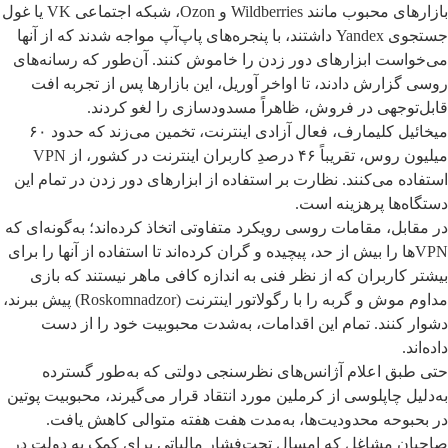
بازارهای محبوب مانند Wildberries و Ozon، شبکه اجتماعی VK یا غول
جستجوی Yandex داشتند، با پنجره‌های پاپ‌آپ مواجه شدند که از آنها
می‌خواست ابزارهای دور زدن را خاموش کنند. آن‌طور که رسانه‌های
روسی گزارش دادند، تا اواخر آوریل، این بازارها پس از تجربه افت
قابل‌توجهی در فروش، ظاهراً مسدودسازی را لغو کردند.
میخائیل کلیمارف، فعال آزادی اینترنت، تخمین می‌زند که حدود ۶۰
میلیون روس، تقریباً ۴۶ درصدِ کاربران اینترنت در کشور، از VPN
استفاده می‌کنند. نظارت بر استفاده از ابزارهای دور زدن در تمام این
دستگاه‌ها پرهزینه است.
در مقابل، مقامات روسی رویکرد متفاوتی اتخاذ کرده‌اند؛ به‌گونه‌ای که
VPNها را بیش از حد، پیچیده و گران کرده‌اند تا استفاده از آنها را برای
بیشتر کاربران که از نظر فنی به اندازه کافی ماهر نیستند که بازی
مداوم موش و گربه را با رگولاتور اینترنت (Roskomnadzor) پیش ببرند،
دشوار کنند. تمام این اقدامات، به‌شدت محبوبیت خود را از دست
داده‌اند.
حتی طبق اعلام آژانس‌های نظرسنجی دولتی که به‌طور گسترده
به‌دلیل چاپلوسی از کرملین مورد انتقاد قرار می‌گیرند، محبوبیت پوتین
در بحبوحه محدودیت‌ها، به‌مدت هفت هفته متوالی کاهش یافت.
صاحبان مشاغل که امسال تحت‌فشار مالیاتی برای کمک به دولت در