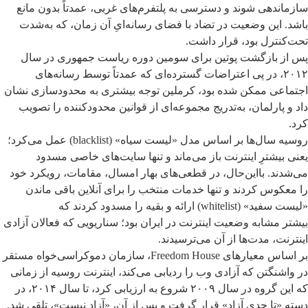
سازماندهی شوند و دسترسی به پلتفرم‌های غربی، عمدتاً بدون مانع
باشد. این وضعیت در تضاد با فضای رسانه‌ایِ آن زمان، که به‌شدت
تحت‌کنترل بود، قرار داشت.
پس از بازگشت پوتین برای سومین دوره ریاست جمهوری در سال
۲۰۱۲، در پی اعتراضات گسترده‌ای که عمدتاً توسط رسانه‌های
اجتماعی ممکن شده بود، کرملین توجه بیشتری به محدودسازی نشان
داد و پارلمان، به‌تدریج مجموعه‌ای از قوانین محدودکننده را تصویب
کرد.
روسیه سال‌ها بر اساس مدل «لیست سیاه» (blacklist) عمل می‌کرد؛
یعنی بیشترِ اینترنت باز می‌ماند و تنها سایت‌های خاصی مسدود
می‌شدند. بااین‌حال، در قطعی‌های بهار امسال، مقامات، رویکرد خود
را معکوس کردند و تنها خدمات منتخب را برای آنلاین باقی ماندن
«لیست سفید» (whitelist) ارائه و بقیه را مسدود کردند که
بیشتر
مشابه وضعیت اینترنت در ایران بود؛ سناریویی که فعالان آزادی
اینترنت، مدت‌ها از آن می‌ترسیدند.
بر اساس معیارهای Freedom House، سازمان دموکراسی‌خواه مستقر
در واشنگتن که آزادی وب را ردیابی می‌کند، اینترنت روسیه از زمانی
که این گروه در سال ۲۰۰۹ شروع به ارزیابی کرد، تا سال ۲۰۱۴، در
دسته «تا حدی آزاد» قرار گرفت و پس از آن، «آزاد نیست»، تلقی شد.