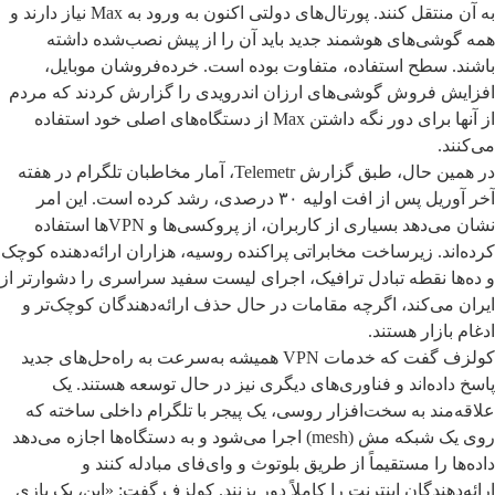
به آن منتقل کنند. پورتال‌های دولتی اکنون به ورود به Max نیاز دارند و
همه گوشی‌های هوشمند جدید باید آن را از پیش نصب‌شده داشته
باشند. سطح استفاده، متفاوت بوده است. خرده‌فروشان موبایل،
افزایش فروش گوشی‌های ارزان اندرویدی را گزارش کردند که مردم
از آنها برای دور نگه داشتن Max از دستگاه‌های اصلی خود استفاده
می‌کنند.
در همین حال، طبق گزارش Telemetr، آمار مخاطبان تلگرام در هفته
آخر آوریل پس از افت اولیه ۳۰ درصدی، رشد کرده است. این امر
نشان می‌دهد بسیاری از کاربران، از پروکسی‌ها و VPNها استفاده
کرده‌اند. زیرساخت مخابراتی پراکنده روسیه، هزاران ارائه‌دهنده کوچک
و ده‌ها نقطه تبادل ترافیک، اجرای لیست سفید سراسری را دشوارتر از
ایران می‌کند، اگرچه مقامات در حال حذف ارائه‌دهندگان کوچک‌تر و
ادغام بازار هستند.
کولزف گفت که خدمات VPN همیشه به‌سرعت به راه‌حل‌های جدید
پاسخ داده‌اند و فناوری‌های دیگری نیز در حال توسعه هستند. یک
علاقه‌مند به سخت‌افزار روسی، یک پیجر با تلگرام داخلی ساخته که
روی یک شبکه مش (mesh) اجرا می‌شود و به دستگاه‌ها اجازه می‌دهد
داده‌ها را مستقیماً از طریق بلوتوث و وای‌فای مبادله کنند و
ارائه‌دهندگان اینترنت را کاملاً دور بزنند. کولزف گفت: «این، یک بازی