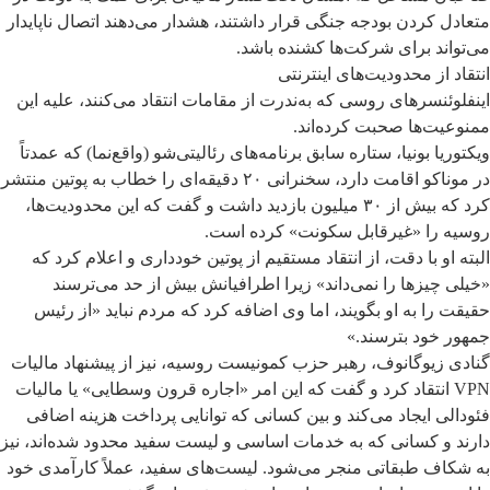
متعادل کردن بودجه جنگی قرار داشتند، هشدار می‌دهند اتصال ناپایدار
می‌تواند برای شرکت‌ها کشنده باشد.
انتقاد از محدودیت‌های اینترنتی
اینفلوئنسرهای روسی که به‌ندرت از مقامات انتقاد می‌کنند، علیه این
ممنوعیت‌ها صحبت کرده‌اند.
ویکتوریا بونیا، ستاره سابق برنامه‌های رئالیتی‌شو (واقع‌نما) که عمدتاً
در موناکو اقامت دارد، سخنرانی ۲۰ دقیقه‌ای را خطاب به پوتین منتشر
کرد که بیش از ۳۰ میلیون بازدید داشت و گفت که این محدودیت‌ها،
روسیه را «غیرقابل سکونت» کرده است.
البته او با دقت، از انتقاد مستقیم از پوتین خودداری و اعلام کرد که
«خیلی چیزها را نمی‌داند» زیرا اطرافیانش بیش از حد می‌ترسند
حقیقت را به او بگویند، اما وی اضافه کرد که مردم نباید «از رئیس
جمهور خود بترسند.»
گنادی زیوگانوف، رهبر حزب کمونیست روسیه، نیز از پیشنهاد مالیات
VPN انتقاد کرد و گفت که این امر «اجاره قرون وسطایی» یا مالیات
فئودالی ایجاد می‌کند و بین کسانی
که توانایی پرداخت هزینه اضافی
دارند و کسانی که به خدمات اساسی و لیست سفید محدود شده‌اند، نیز
به شکاف طبقاتی منجر می‌شود. لیست‌های سفید، عملاً کارآمدی خود