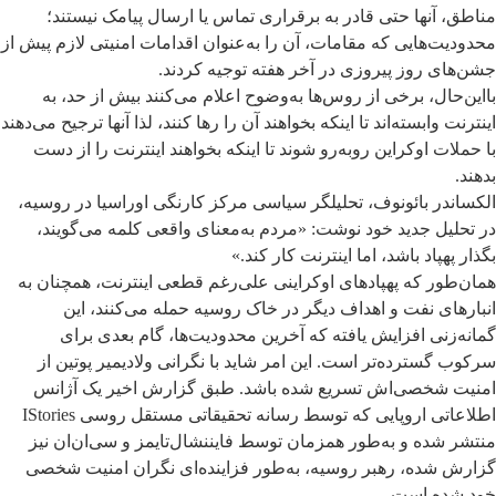
مناطق، آنها حتی قادر به برقراری تماس یا ارسال پیامک نیستند؛
محدودیت‌هایی که مقامات، آن را به‌عنوان اقدامات امنیتی لازم پیش از
جشن‌های روز پیروزی در آخر هفته توجیه کردند.
بااین‌حال، برخی از روس‌ها به‌وضوح اعلام می‌کنند بیش از حد، به
اینترنت وابسته‌اند تا اینکه بخواهند آن را رها کنند، لذا آنها ترجیح می‌دهند
با حملات اوکراین روبه‌رو شوند تا اینکه بخواهند اینترنت را از دست
بدهند.
الکساندر بائونوف، تحلیلگر سیاسی مرکز کارنگی اوراسیا در روسیه،
در تحلیل جدید خود نوشت: «مردم به‌معنای واقعی کلمه می‌گویند،
بگذار پهپاد باشد، اما اینترنت کار کند.»
همان‌طور که پهپادهای اوکراینی علی‌رغم قطعی اینترنت، همچنان به
انبارهای نفت و اهداف دیگر در خاک روسیه حمله می‌کنند، این
گمانه‌زنی افزایش یافته که آخرین محدودیت‌ها، گام بعدی برای
سرکوب گسترده‌تر است. این امر شاید با نگرانی ولادیمیر پوتین از
امنیت شخصی‌اش تسریع شده باشد. طبق گزارش اخیر یک آژانس
اطلاعاتی اروپایی که توسط رسانه تحقیقاتی مستقل روسی IStories
منتشر شده و به‌طور همزمان توسط فایننشال‌تایمز و سی‌ان‌ان نیز
گزارش شده، رهبر روسیه، به‌طور فزاینده‌ای نگران امنیت شخصی
خود شده است.