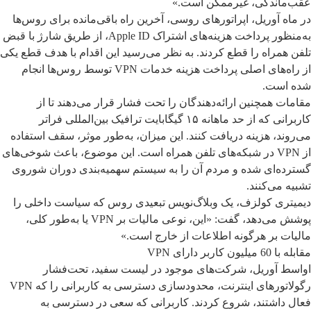
عقب‌ماندگی، غیرممکن است.»
در ماه آوریل، اپراتورهای روسی، آخرین راه باقی‌مانده برای روس‌ها
به‌منظور پرداخت هزینه‌های اشتراک Apple ID، از طریق شارژ با قبض
تلفن همراه را قطع کردند. به نظر می‌رسید این اقدام با هدف قطع یکی
از راه‌های اصلی پرداخت هزینه خدمات VPN توسط روس‌ها انجام
شده است.
مقامات همچنین ارائه‌دهندگان را تحت فشار قرار می‌دهند تا از
کاربرانی که از حد ماهانه ۱۵ گیگابایت ترافیک بین‌المللی فراتر
می‌روند، هزینه دریافت کنند. این میزان، به‌طور موثر، سقف استفاده
از VPN در شبکه‌های تلفن همراه است. این موضوع، باعث شوخی‌های
گسترده‌ای شده و مردم آن را به سیستم سهمیه‌بندی دوران شوروی
تشبیه می‌کنند.
دیمیتری کولزف، یک وبلاگ‌نویس تبعیدی روس که سیاست داخلی را
پوشش می‌دهد، گفت: «این، نوعی مالیات بر VPN یا به‌طور کلی،
مالیات بر هرگونه اطلاعات از خارج است.»
مقابله با 60 میلیون کاربر دارای VPN
اواسط آوریل، شرکت‌های موجود در لیست سفید، تحت‌فشار
رگولاتورهای اینترنت، محدودسازی دسترسی به کاربرانی را که VPN
فعال داشتند، شروع کردند. کاربرانی که سعی در دسترسی به