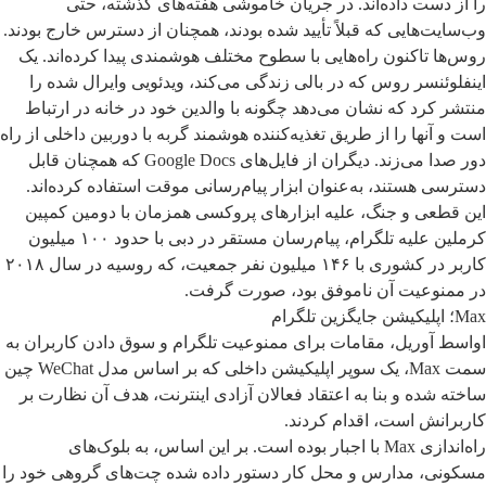
را از دست داده‌اند. در جریان خاموشی هفته‌های گذشته، حتی
وب‌سایت‌هایی که قبلاً تأیید شده بودند، همچنان از دسترس خارج بودند.
روس‌ها تاکنون راه‌هایی با سطوح مختلف هوشمندی پیدا کرده‌اند. یک
اینفلوئنسر روس که در بالی زندگی می‌کند، ویدئویی وایرال شده‌ را
منتشر کرد که نشان می‌دهد چگونه با والدین خود در خانه در ارتباط
است و آنها را از طریق تغذیه‌کننده هوشمند گربه با دوربین داخلی از راه
دور صدا می‌زند. دیگران از فایل‌های Google Docs که همچنان قابل
دسترسی هستند، به‌عنوان ابزار پیام‌رسانی موقت استفاده کرده‌اند.
این قطعی و جنگ، علیه ابزارهای پروکسی همزمان با دومین کمپین
کرملین علیه تلگرام، پیام‌رسان مستقر در دبی با حدود ۱۰۰ میلیون
کاربر در کشوری با ۱۴۶ میلیون نفر جمعیت، که روسیه در سال ۲۰۱۸
در ممنوعیت آن ناموفق بود، صورت گرفت.
Max؛ اپلیکیشن جایگزین تلگرام
اواسط آوریل، مقامات برای ممنوعیت تلگرام و سوق دادن کاربران به
سمت Max، یک سوپر اپلیکیشن داخلی که بر اساس مدل WeChat چین
ساخته شده و بنا به اعتقاد فعالان آزادی اینترنت، هدف آن نظارت بر
کاربرانش است، اقدام کردند.
راه‌اندازی Max با اجبار بوده است. بر این اساس، به بلوک‌های
مسکونی، مدارس و محل کار دستور داده شده‌ چت‌های گروهی خود را