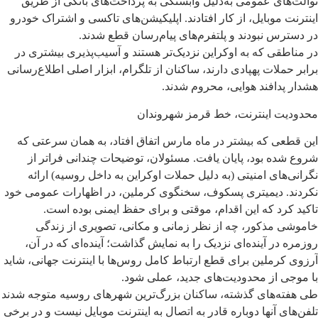
توالت‌های عمومی به‌دلیل وابستگی به پرداخت‌های بانکی از طریق
اینترنت‌ موبایل، از کار افتادند. اپلیکیشن‌های تاکسی و اشتراک خودرو
در دسترس نبودند و پلتفرم‌های پیام‌رسان قطع شدند.
در مناطقی که به اوکراین نزدیک‌تر هستند و آسیب‌پذیری بیشتری در
برابر حملات پهپادی دارند، ساکنان از تلگرام، ابزار اصلی اطلاع‌رسانی
هشدار پدافند هوایی، محروم شدند.
محدودیت‌ اینترنت، خط قرمز شهروندان
این قطعی که بیشتر در ماه مارس اتفاق افتاد، به همان سرعتی که
شروع شده بود، پایان یافت. مسئولان، توضیحات چندانی فراتر از
نگرانی‌های امنیتی (به دلیل حملات اوکراین به داخل روسیه) ارائه
نکردند. دیمیتری پسکوف، سخنگوی کرملین، در اظهارات عمومی خود
تاکید کرد که این اقدام، موقتی و برای حفظ ایمنی بوده است.
خاموشی مذکور، چه از نظر زمانی و مکانی، تصویری از زندگی
روزمره در آینده‌ای نزدیک را به نمایش گذاشت؛ آینده‌ای که در آن،
آرزوی کرملین برای قطع ارتباط کامل روس‌ها با اینترنت جهانی، شاید
با موجی از محدودیت‌های جدید، عملی شود.
طی هفته‌های گذشته، ساکنان بزرگ‌ترین شهرهای روسیه متوجه شدند
تلفن‌های‌ آنها دوباره قادر به اتصال به اینترنت موبایل نیست و در برخی