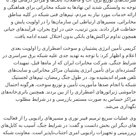
توجه به وابستگی شدید این نهادها به شبکه مخابراتی برای هماهنگی و
ارائه خدمات مورد نیاز به مردم، تیم‌های فنی شبکه در کلیه مناطق
مخابراتی، مسیرهای ارتباطی این سازمان‌ها را در اولویت پایش و
حفاظت قرار دادند. بدین ترتیب، حتی در اوج بحران، فرآیندهای حیاتی
همچون تداوم تراکنش‌های بانکی بدون اختلال عمده ادامه یافت.
کریمی تأمین انرژی پشتیبان و سوخت اضطراری را اولویت بعدی
اعلام و اظهار کرد: با توجه به تهدید جدی علیه شبکه برق سراسری در
شرایط جنگی، شرکت مخابرات ایران که از ماه‌ها قبل، تمهیدات
گسترده‌ای برای تأمین انرژی پشتیبان مراکز مخابراتی و سایت‌های
تلفن همراه اندیشیده بود. در طول جنگ رمضان، تیم‌های لجستیک
شبکه با انجام صدها مأموریت تأمین و توزیع سوخت، هرگونه احتمال
خاموشی ژنراتورهای اضطراری را از بین بردند. همچنین باتری‌خانه‌های
مراکز حساس به صورت مستمر بازرسی و در شرایط مطلوب
نگهداری می‌شد.
وی عملیات سریع ترمیم فیبر نوری و مسیرهای رادیویی را از فعالیت
های دیگر این بخش دانست و گفت: در شرایط جنگ، آسیب به کابل‌های
زیرزمینی و تجهیزات رادیویی امری اجتناب‌ناپذیر است. معاونت شبکه