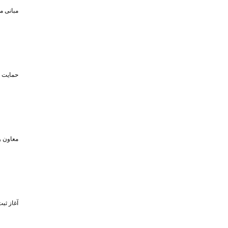
مبانی م
حمایت تا سقف ۴۵۰ میلیون تومان از حضو
معاون و
آغاز ثبت‌نام برای 