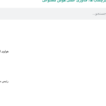
برچسب ها:
فناوری عملی
هوش مصنوعی
هواوی از MPVهای لوکس و لپ‌تاپ ۷۹۸ گرمی در رویداد ۵ او
رئیس سا