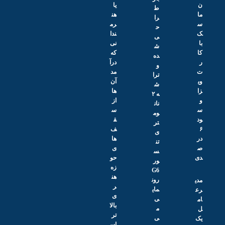
ن
یا
ط
ما
هن
را
س
رم
ح
ک
ندا
ی‌
با
نی
ش
کا
که
ده
ر
درآ
و
ت
مد
ترا
وی
آن‌
ش
زا
ها
ه ۲
و
از
نان
س
س
وم
ود
ق
تر
۶
ف‌
ی
در
ها
تن
ص
ی
س
دی
حو
ور
زه
G6
هن
رون
مدی
ر
مای
رع
ی
ی
ام
بالا
م
ل
تر
ی‌
یک
اس