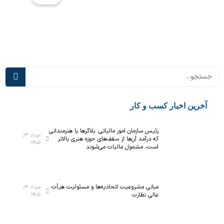
ملی
۵
نخست
هز
ی‌سان
کل
ان
به
می‌ش
فن
ود
ی‌
ی
نو
آم
آخرین اخبار کسب و کار
ش
رئیس سازمان امور مالیاتی: بلاگر‌ها یا هنرمندانی
مرداد ۱۴,
که درآمد آن‌ها از سقف‌های حوزه هنری بالاتر
۱۴۰۵
است، مشمول مالیات می‌شوند
مبانی مشروعیت اتحادیه‌ها و مسئولیت هیأت
مرداد ۱۴,
عالی نظارت
۱۴۰۵