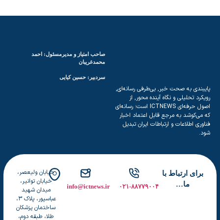
صاحب امتیاز و مدیرمسئول: احمد
محمدغریبان
سردبیر: حسین کیایی
پایبندی به صحت خبر, بی‌طرفی رسانه‌ای,
رویکرد تحلیلی و نگاه آینده محور, از
اصول حرفه‌ای ICTNEWS است؛ رسانه‌ای
که می‌کوشد به مرجع قابل اعتماد اخبار
فناوری اطلاعات و ارتباطات ایران تبدیل
شود.
خیابان ولیعصر،
برای ارتباط با
خیابان توانیر،
ما…
info@ictnews.ir
۰۲۱-۸۸۷۷۹۰۰۴
میدان شهید
عباسپور، پلاک ۳،
ساختمان پزشکان
طلا، طبقه دوم،