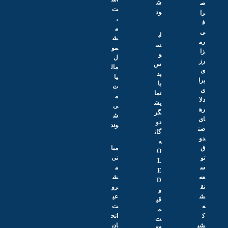
ش
ص
ت
ود
را
،
ف
م
ی
ای
ش
رم
س
مو
زا
و
ل
رز
س
مال
ی
پد
یا
برا
با
ت
ی
نما
م
دلا
یش
ی‌
ره
گر
ش
ای
دو
وند
صن
گان
دو
ه
ق
مبا
O
تو
نی
L
س
م
E
عه
ش
D
نق
رو
و
ش
عی
قی
ه
ت
م
ک
اتح
ت
شی
ادی