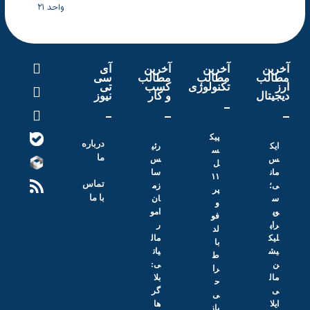
واحد ۲۱
آخرین
آخرین
آخرین
آی
مطالب
مطالب
مطالب
سی
ارز
تکنولوژی
کسب
تی
دیجیتال
و کار
نیوز
پیک
درباره
ایک
رئی
س
ما
س
س
ل
مان
سا
۱۱
تماس
ی؛
زم
پر
با ما
س
ان
و
وپ
امو
فو
راپ
ر
لد
لیک
مال
با
یش
یات
ط
ن
ی:
را
مال
بلا
ح
ی
گر‌
ی
ایلا
ها
باز