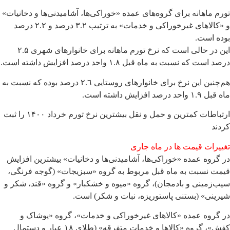
تورم ماهانه برای گروه‌های عمده «خوراکی‌ها، آشامیدنی‌ها و دخانیات»
و «کالاهای غیرخوراکی و خدمات» به ترتیب ٣.٢ درصد و ٢.٢ درصد
بوده است.
این در حالی است که نرخ تورم ماهانه برای خانوارهای شهری ۲.۵
درصد است که نسبت به ماه قبل ١.٨ واحد درصد افزایش داشته است.
هم‌چنین این نرخ برای خانوارهای روستایی ٢.٦ درصد بوده که نسبت به
ماه قبل ١.٩ واحد درصد افزایش داشته است.
ارتباطات کمترین و حمل و نقل بیشترین نرخ تورم خرداد ۱۴۰۰ را ثبت
کردند
تغییرات قیمت ها در ماه جاری
در گروه عمده «خوراکی‌ها، آشامیدنی‌ها و دخانیات» بیشترین افزایش
قیمت نسبت به ماه قبل مربوط به گروه «سبزیجات» (گوجه فرنگی،
سیب‌زمینی و بادمجان)، گروه «میوه و خشکبار» و گروه «قند، شکر و
شیرینی» (بستنی پاستوریزه، نبات و شکر) است.
در گروه عمده «کالاهای غیرخوراکی و خدمات»، گروه «پوشاک و
کفش»، گروه «کالاها و خدمات متفرقه» (طلای ١٨ عیار و دستمال