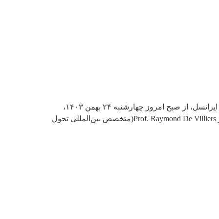
کارگاه تخصصی «تصمیم‌گیری داده‌محور با هوش مصنوعی»، با حضور مدیران ایرانسل، برگزار شد. به گزارش روابط عمومی ایرانسل، از صبح امروز چهارشنبه ۲۴ بهمن ۱۴۰۳،
کارگاه تخصصی یک روزه «تصمیم‌گیری داده‌محور با هوش مصنوعی»، با حضور مدیران ایرانسل و ارائه پروفسور ریموند ویلرز Prof. Raymond De Villiers(متخصص بین‌المللی تحول