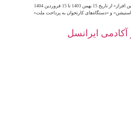
شرکت به پرداخت ملت با هدف قدردانی از تلاش‌های مستمر جایگاه‌داران گرامی سوخت، جشنواره ویژه‌ای تحت عنوان «کمپین افراز» از تاریخ 15 بهمن 1403 تا 15 فروردین 1404
ی استیشن» و «دستگاه‌های کارتخوان به پرداخت ملت»
آکادمی ایرانسل