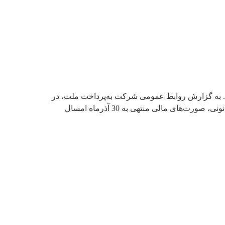
به 24 بهمن ماه با حضور 94,47 درصد سهامداران برگزار شد. به گزارش روابط عمومی شرکت به‌پرداخت ملت، در
این جلسه که با ارائه گزارش هیات‌مدیره توسط مدیرعامل این شرکت آغاز شد، پس از استماع گزارش حسابرس و بازرس قانونی، صورت‌های مالی منتهی به 30 آذرماه امسال