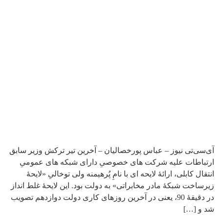
آی‌سی‌تی نیوز – عباس پورخصالیان – آخرین تیر ترکش وزیر سابق
ارتباطات علیه شرکت های خصوصیِ دارای شبکه های عمومیِ
انتقال کابلی، ارائۀ لایحه ای با نامِ پُرهیمنه ولی توخالیِ «لایحۀ
زیرساخت شبکۀ مادر مخابراتی» به دولت بود. این لایحۀ غلط انداز
در دقیقۀ 90، یعنی در آخرین روزهای کاری دولت دوازدهم تصویب
شد و […]