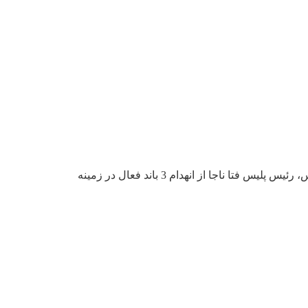
آی‌سی‌تی نیوز – رئیس پلیس فتا ناجا از انهدام ۳ باند قمار و شرط‌بندی و دستگیری‌ ۳۴ نفر خبر داد. به گزارش خبرگزاری فارس، رئیس پلیس فتا ناجا از انهدام 3 باند فعال در زمینه