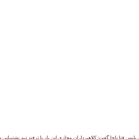
یس فتا ناجا گفت: کلاهبرداران مجازی این بار با ترفند تیم پشتیبانی