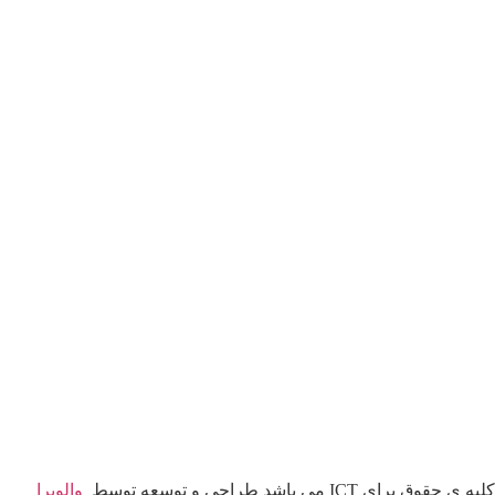
کلیه ی حقوق برای ICT می باشد طراحی و توسعه توسط
والویرا