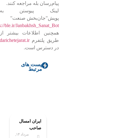
پیام‌رسان بله مراجعه کنند.
لینک پیوستن به
پویش”جان‌بخش صنعت”
s://ble.ir/Janbakhsh_Sanat_Bot
همچنین اطلاعات بیشتر از
طریق پلتفرم
darichetejarat.ir
در دسترس است.
پست های
مرتبط
ایران امسال
صاحب
مرداد ۱۴,
پیشرفته‌ترین