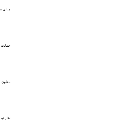
مبانی م
حمایت تا سقف ۴۵۰ میلیون تومان از حضو
معاون و
آغاز ثبت‌نام برای 