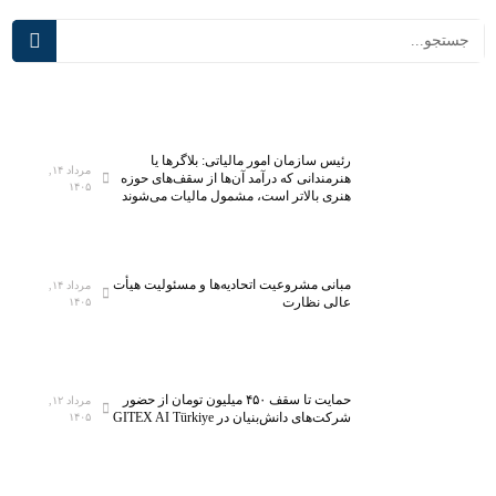
ف
د
ت
ر
ه‌
س
ت
م
ر
ی‌
ی
آ
رئیس سازمان امور مالیاتی: بلاگر‌ها یا
ن
ی
مرداد ۱۴,
هنرمندانی که درآمد آن‌ها از سقف‌های حوزه
۱۴۰۵
آ
د
هنری بالاتر است، مشمول مالیات می‌شوند
ز
؛
م
ت
ا
ج
مبانی مشروعیت اتحادیه‌ها و مسئولیت هیأت
مرداد ۱۴,
ی
ه
عالی نظارت
۱۴۰۵
ش
ی
گ
ز
ا
۵
ه
ه
حمایت تا سقف ۴۵۰ میلیون تومان از حضور
مرداد ۱۲,
م
ز
شرکت‌های دانش‌بنیان در GITEX AI Türkiye
۱۴۰۵
ل
ا
ی
ر
ن
ک