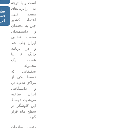
است و با توجه
به رایزنی‌های
سازمان
متعدد فنی،
فضايی
اعتماد کشور
ايران
چین به محققان
و دانشمندان
صنعت فضایی
ایران جلب شد
و در برنامه
چانگِ ۸ بنا
هست یک
محموله
تحقیقاتی که
توسط یکی از
مراکز تحقیقاتی
و دانشگاهی
ایران ساخته
می‌شود، توسط
این کاوشگر در
سطح ماه قرار
گیرد.
رئیس سازمان