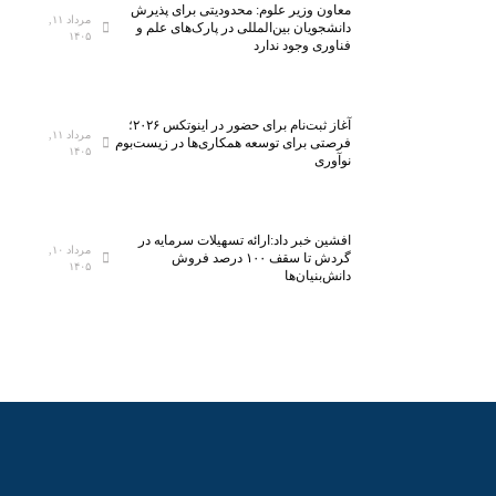
معاون وزیر علوم: محدودیتی برای پذیرش
خ
ل
مرداد ۱۱,
دانشجویان بین‌المللی در پارک‌های علم و
۱۴۰۵
س
ا
فناوری وجود ندارد
ت
س
ی‌
ب
س
ه
آغاز ثبت‌نام برای حضور در اینوتکس ۲۰۲۶؛
ا
ف
مرداد ۱۱,
فرصتی برای توسعه همکاری‌ها در زیست‌بوم
۱۴۰۵
ن
ن
نوآوری
ا
ا
ن
و
م
ر
افشین خبر داد:ارائه تسهیلات سرمایه در
مرداد ۱۰,
ی‌
ی‌
گردش تا سقف ۱۰۰ درصد فروش
۱۴۰۵
دانش‌بنیان‌ها
ش
ه
و
ا
د
ی
ن
و
ی
ن
آ
م