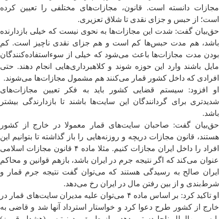
مجازات دانسته است. قانون، مجازات‌های مختلفی را تعیین کرده
است؛ از حبس و جزای نقدی تا شلاق تعزیری.
حق‌بیان گفت: شدت این مجازات‌ها به نحوی نیست که خیلی بازدارنده
باشد، هم مدت حبس‌ها کم است و هم جزای نقدی ناچیز است. کم
بودن مدت مجازات‌ها باعث می‌شود که خیلی از سوءاستفاده‌کنندگان
مایل باشند وارد این حوزه شوند و کلاهبرداری‌هایی انجام دهند. حتی
افرادی که داخل کشور قمار می‌کنند هم مشمول مجازات‌ها می‌شوند.
او افزود: سیستم قضایی کشور باید به فکر تعیین مجازات‌های
شدیدتری برای گردانندگان این سایت‌ها باشند تا بازدارندگی بیشتر
باشد.
حق‌بیان گفت: صاحبان سایت‌های قمار معمولا در خارج از کشور
هستند، قانون مجازات دریچه و روزنه‌هایی را باز گذاشته تا بتوانیم این
افراد را داخل ایران مجازات کنیم. مثلا ماده ۴ قانون مجازات اسلامی
‌عنوان می‌کند که اگر نتیجه جرم در ایران باشد، بازهم قوانین و محاکم
ایران صالح به رسیدگی هستند که می‌توان گفت نتیجه جرم قمار و
شرط‌بندی و از بین رفتن مال در ایران رخ می‌دهد.
او تاکید کرد: بر اساس ماده ۴ می‌توان علیه مدیران سایت‌های قمار در
خارج از کشور طرح دعوا کرد و خواستار استرداد آنها شد و قاضی به
پلیس بین‌الملل ناجا دستور دهد و از طریق رد نوتیس (هشدار قرمز)