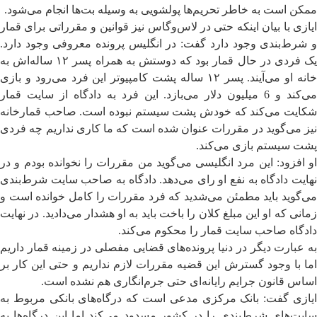
ممکن است به خاطر تحریم‌ها پولشویی به وسیله بت‌ها انجام می‌شود.
ایازی با بیان اینکه حتی در لاس‌وگاس نیز قوانین و مقرراتی برای قمار
و شرط‌بندی وجود دارد گفت: در انگلیس پرونده معروفی وجود دارد.
یک فردی در حال قمار بود که دوستش به همراه پسر ۱۲ ساله‌اش به
خانه او می‌آیند. پسر ۱۲ ساله پشت کامپیوتر این فرد می‌رود و بازی
می‌کند و 6 میلیون دلار می‌بازد. این فرد به دادگاه از سایت قمار
شکایت می‌کند که خودش پشت سیستم نبوده است. صاحب قمارخانه
نیز می‌گوید در مقررات عنوان شده است که ما کاری نداریم چه فردی
پشت سیستم بازی می‌کند.
او افزود: این مرد انگلیسی می‌گوید من مقررات را نخوانده بودم و در
نهایت دادگاه به نفع او رای می‌دهد. دادگاه به صاحب سایت شرط‌بندی
می‌گوید باید مطمئن می‌شدید که فرد مقررات را کامل خوانده است و
زمانی که او این مبلغ کلان را باخت باید به او هشدار می‌دادید. در نهایت
دادگاه صاحب سایت قمار را محکوم می‌کند.
به عبارت دیگر در دنیا پرونده‌های قضایی مفصلی در زمینه قمار داریم
اما با وجود گسترش این قضیه مقررات لازم نداریم و حتی این کار بر
اساس قانون جرایم رایانه‌ای حتی جرم‌انگاری هم نشده است.
ایازی گفت: بانک مرکزی مدعی است که درگاه‌های بانکی مربوط به
سایت‌های شرط‌بندی را در کشور مسدود می‌کند اما این درگاه‌ها به