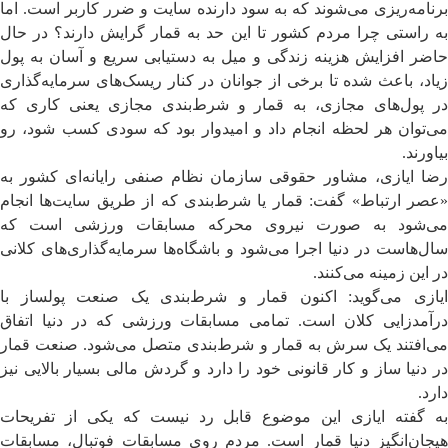
برنامه‌ریزی می‌شوند که به سود دارنده سایت و ضرر کاربر است. اما
به راستی چرا مردم کشور تا این حد به قمار گرایش دارند؟ در حال
حاضر افزایش هزینه زندگی و میل به دستیابی سریع و آسان به پول
زیاد، باعث شده تا برخی از جوانان در کنار ریسک‌های سرمایه‌گذاری
در پول‌های مجازی، به قمار و شرط‌بندی مجازی یعنی کاری که
می‌توان هر لحظه انجام داد و امیدوار بود که سودی کسب شود، رو
بیاورند.
رضا ایازی، مشاور حقوقی سازمان نظام صنفی رایانه‌ای کشور به
«عصر ارتباط» گفت: قمار یا شرط‌بندی که از طریق سایت‌ها انجام
می‌شود به صورت نیروی محرکه مسابقات ورزشی است که
سال‌هاست در دنیا اجرا می‌شود و باشگاه‌ها سرمایه‌گذاری‌های کلانی
در این زمینه می‌کنند.
ایازی می‌گوید: اکنون قمار و شرط‌بندی یک صنعت پولساز با
درآمدزایی کلان است. تمامی ‌مسابقات ورزشی که در دنیا اتفاق
می‌افتند یک سرش به قمار و شرط‌بندی متصل می‌شود. صنعت قمار
در دنیا ساز و کار قانونی خود را دارد و گردش مالی بسیار بالایی نیز
دارد.
به گفته ایازی این موضوع قابل رد نیست که یکی از تفریحات
هیجان‌انگیز دنیا قمار است. مردم روی مسابقات فوتبال، مسابقات